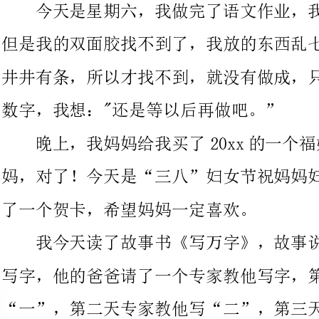
数字，我想："还是等以后再做吧。”
晚上，我妈妈给我买了20xx的一个福娃迎
妈，对了！今天是“三八”妇女节祝妈妈妇女节快乐。我给妈妈做
了一个贺卡，希望妈妈一定喜欢。
我今天读了故事书《写万字》，故事说的是：一个小孩他不会
写字，他的爸爸请了一个专家教他写字，第一天专家教他写
“一”，第二天专家教他写“二”，第三天专家才教他写“万”
字，那一个小孩没学完就跑到家里说：那个专家不用了，他教了三
个字，分别是“一、二、和万”最后他的爸爸要他请来一个姓万的
人陪爸爸喝酒，他回到屋里画了好几个人，想让爸爸看看漂亮不漂
亮，他的爸爸进了屋一看，地上全都是纸，上面都画了人物。他的
村里的人都知道了，哈哈大笑，因为他画的画很有意思。