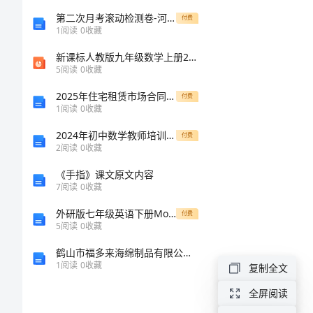
女
第二次月考滚动检测卷-河北石家庄市42中物理八年级下册物质的物理属性专题训练试卷（含答案详解）
付费
节
1
阅读
0
收藏
快
新课标人教版九年级数学上册24.2.2-直线和圆的位置关系ppt课件
5
阅读
0
收藏
乐
2025年住宅租赁市场合同查询手册
付费
作
1
阅读
0
收藏
文
2024年初中数学教师培训总结
付费
2
阅读
0
收藏
400
《手指》课文原文内容
字
7
阅读
0
收藏
外研版七年级英语下册Module11Unit2Herearesomewaystowelcomethem教案
付费
妇
5
阅读
0
收藏
女
鹤山市福多来海绵制品有限公司介绍企业发展分析报告
1
阅读
0
收藏
复制全文
地
全屏阅读
位