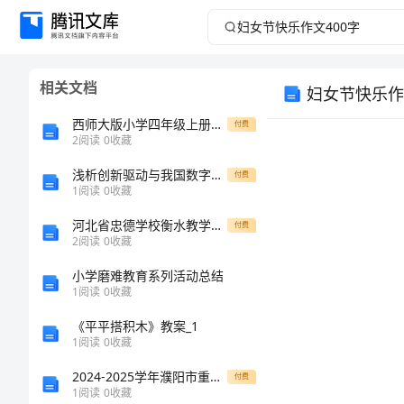
妇
女
相关文档
妇女节快乐作
节
西师大版小学四年级上册数学期末测试卷附答案（黄金题型）
付费
快
2
阅读
0
收藏
浅析创新驱动与我国数字经济发展
乐
付费
1
阅读
0
收藏
作
河北省忠德学校衡水教学部2024年高一物理第一学期期末预测试题含解析
付费
2
阅读
0
收藏
文
小学磨难教育系列活动总结
1
阅读
0
收藏
400
《平平搭积木》教案_1
字
1
阅读
0
收藏
2024-2025学年濮阳市重点中学八年级物理上学期期中联考试题（含答案）
付费
妇
1
阅读
0
收藏