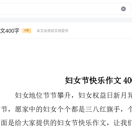
文400字
本文由贤阅文档提供
付费
妇女节快乐作文400字
妇女地位节节攀升，妇女权益日新月异，今天是国际劳动妇女
节，愿家中的妇女个个都是三八红旗手，个个都是巾帼女英雄。下
面是给大家提供的妇女节快乐作文，让我们一起来看看吧！
今天是星期六，我做完了语文作业，我想做个表来认识时间，
但是我的双面胶找不到了，我放的东西乱七八糟，没有做到放东西
井井有条，所以才找不到，就没有做成，只有