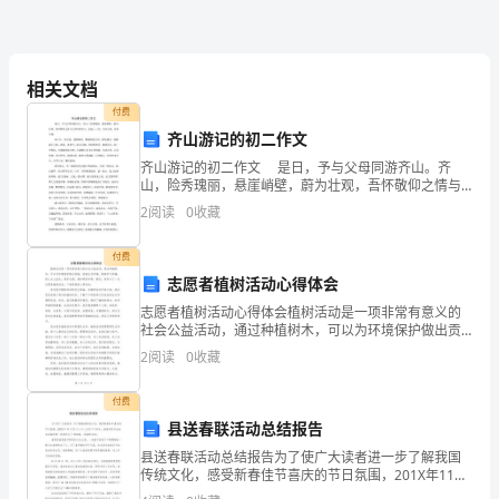
期
天，
小
相关文档
明
付费
齐山游记的初二作文
和
齐山游记的初二作文 是日，予与父母同游齐山。齐
山，险秀瑰丽，悬崖峭壁，蔚为壮观，吾怀敬仰之情与
小
父母同游齐山。沿途二三里，车水马龙，水泄不通。
2
阅读
0
收藏
从门入，步行道，道路两旁，樱花桃花分列
朋
付费
友
志愿者植树活动心得体会
们
志愿者植树活动心得体会植树活动是一项非常有意义的
社会公益活动，通过种植树木，可以为环境保护做出贡
在
献，改善生态环境，提高空气质量，防止水土流失，保
2
阅读
0
收藏
护水源，增加碳吸存等。最近，我参与了一次志愿者植
水
树活动，
付费
站
县送春联活动总结报告
县送春联活动总结报告为了使广大读者进一步了解我国
附
传统文化，感受新春佳节喜庆的节日氛围，201X年11月
21日上午八点至下午两点，湘南学院书法协会在湘京第