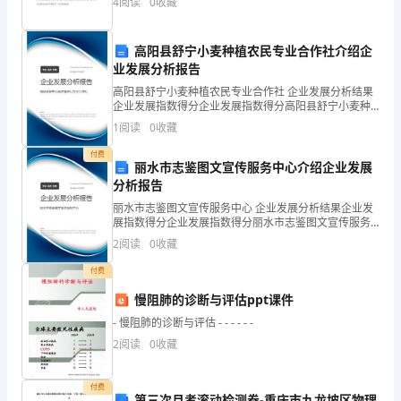
近
4
阅读
0
收藏
一食堂举办了‘迎新春，送春联’活动。春联是我国春
玩
高阳县舒宁小麦种植农民专业合作社介绍企
儿。
业发展分析报告
高阳县舒宁小麦种植农民专业合作社 企业发展分析结果
企业发展指数得分企业发展指数得分高阳县舒宁小麦种
植农民专业合作社综合得分说明：企业发展指数根据企
“嗒
1
阅读
0
收藏
业规模、企业创新、企业风险、企业活力四个维度对企
业发
嗒，”
付费
丽水市志鉴图文宣传服务中心介绍企业发展
分析报告
一
丽水市志鉴图文宣传服务中心 企业发展分析结果企业发
位
展指数得分企业发展指数得分丽水市志鉴图文宣传服务
中心综合得分说明：企业发展指数根据企业规模、企业
2
阅读
0
收藏
穿
创新、企业风险、企业活力四个维度对企业发展情况进
行评
付费
着
慢阻肺的诊断与评估ppt课件
拖
- 慢阻肺的诊断与评估 - - - - - -
鞋
2
阅读
0
收藏
的
付费
第三次月考滚动检测卷-重庆市九龙坡区物理