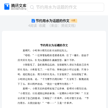
节
节约用水为话题的作文
约
节约用水为话题的作文
付费
用
4
阅读
收藏
（
来自
：
贤阅文档
）
水
为
话
题
的
作
文