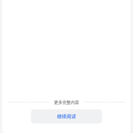
节
约
用
水
为
话
题
的
作
文
更多完整内容
继续阅读
星