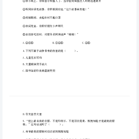
A.医生耐给病人看病心
与
B.同桌认真的讲解难题
法
C.踢翻清洁工的塑料瓶袋子
治
D.她们周末帮助孤寡老人打扫卫生
期
2.中国最古老的文字是（）。
末
A.金文
达
B.小篆
C.甲骨文
标
卷
精