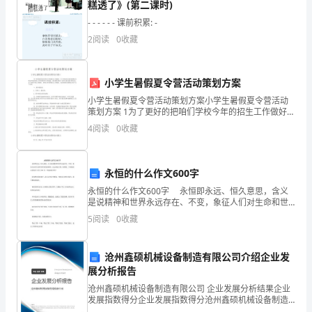
糕透了》(第二课时)
择
- - - - - - 课前积累: -
A.海洋一号
2
阅读
0
收藏
题
B.风云一号
(共
小学生暑假夏令营活动策划方案
C.东方红一号
10
小学生暑假夏令营活动策划方案小学生暑假夏令营活动
题，
策划方案 1为了更好的把咱们学校今年的招生工作做好，
D.环境一号
为了更好的让我们的团队为咱们学校的招生工作发挥出
4
阅读
0
收藏
更大的效益，我们团队策划了北师大励志夏令营活动。
共
为了
20
A.筷子
永恒的什么作文600字
分)1.
永恒的什么作文600字 永恒即永远、恒久意思，含义
B.叉子
是说精神和世界永远存在、不变，象征人们对生命和世
下
界的美好愿望。反之则是片刻、短暂的。下面是的永恒
5
阅读
0
收藏
C.盘子
的什么作文600字，欢迎阅读参考！ 因为梦见你
列
沧州鑫硕机械设备制造有限公司介绍企业发
（
展分析报告
A.较重
）
沧州鑫硕机械设备制造有限公司 企业发展分析结果企业
发展指数得分企业发展指数得分沧州鑫硕机械设备制造
项
有限公司综合得分说明：企业发展指数根据企业规模、