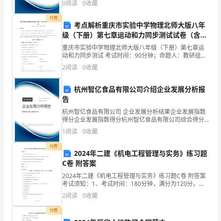
B.严重
0
阅读
0
收藏
企业创新、企业风险、企业活力四个维度对企业发展情
是
况进
付费
考点解析重庆市实验中学物理北师大版八年
C.特别严重
不
级（下册）第七章运动和力同步测试试卷（含答
案解析）
尊
重庆市实验中学物理北师大版八年级（下册）第七章运
动和力同步测试 考试时间：90分钟；命题人：教研组考
生注意：1、本卷分第I卷（选择题）和第Ⅱ卷（非选择
重
2
阅读
0
收藏
A.希腊文明
题）两部分，满分100分，考试时间90分钟2、答卷
别
杭州智亿食品有限公司介绍企业发展分析报
告
人。
杭州智亿食品有限公司 企业发展分析结果企业发展指数
A.
得分企业发展指数得分杭州智亿食品有限公司综合得分
说明：企业发展指数根据企业规模、企业创新、企业风
1
阅读
0
收藏
医
险、企业活力四个维度对企业发展情况进行评价。该企
业的
付费
生
2024年二建《机电工程管理与实务》练习题
C卷 附答案
耐
2024年二建《机电工程管理与实务》练习题C卷 附答案
考试须知：1、考试时间：180分钟，满分为120分。
给
2、请首先按要求在试卷的指定位置填写您的姓名、准考
2
阅读
0
收藏
证号和所在单位的名称。 3、请仔细阅读各种
病
付费