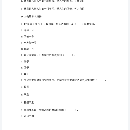
品
③疫情期间，去超市时不戴口罩
（各
④在阅览室，你跟好朋友小声聊天
地
真
题）
部
编
A.儿童无家可归
版
B.大量城镇毁于战火
六
C.图书馆的珍贵典籍被焚毁
年
级
下