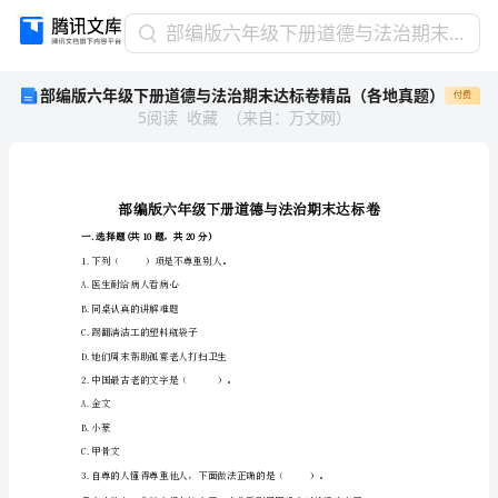
部
部编版六年级下册道德与法治期末达标卷精品（各地真题）
编
部编版六年级下册道德与法治期末达标卷精品（各地真题）
付费
版
5
阅读
收藏
（
来自
：
万文网
）
六
年
级
下
册
道
一.选择题(共10题，共20分)
德
1.下列（）项是不尊重别人。