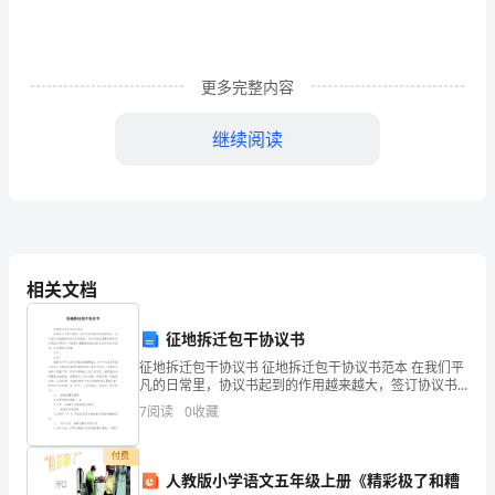
册
道
更多完整内容
德
与
继续阅读
D.引发自然灾害
法
治
装。”这句话说明了（）。
期
A.身穿最美的服装时应该感到惭愧知耻
相关文档
末
达
征地拆迁包干协议书
标
征地拆迁包干协议书 征地拆迁包干协议书范本 在我们平
凡的日常里，协议书起到的作用越来越大，签订协议书
能够保证双方合作愉快。协议书的注意事项有许多，你
卷
7
阅读
0
收藏
确定会写吗？下面是小编整理的征地拆迁包
一.
D.人美靠穿衣打扮
付费
人教版小学语文五年级上册《精彩极了和糟
选