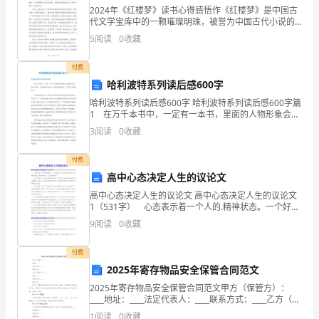
怀抱是怎样的。
2024年《红楼梦》读书心得感悟作《红楼梦》是中国古
准
代文学宝库中的一颗璀璨明珠，被誉为中国古代小说的
巅峰之作。我于2024年阅读了这部作品，深受感染，收
5
阅读
0
收藏
备，
获颇多。下面是我的读书心得感悟。《红楼梦》以贾宝
活动过程：
活
付费
哈利波特系列读后感600字
动
哈利波特系列读后感600字 哈利波特系列读后感600字篇
1 在万千本书中，一定有一本书，里面的人物形象会让
过
一、谈话设悬，引出专题。
你赞不绝口，我也不例外。《哈利波特与密室》中的哈
3
阅读
0
收藏
利波特就是一个令我十分敬佩的人。 《哈利波
程，
付费
活
高中心态决定人生的议论文
动
高中心态决定人生的议论文 高中心态决定人生的议论文
1（531字） 心态表示着一个人的.精神状态。一个好的
反
心态，可以使你乐观豁达，战胜面临的苦难，使你淡泊
9
阅读
0
收藏
名利，过上快乐的生活。 一位哲人说过：“你的
思
付费
等
2025年寄存物品安全保管合同范文
2025年寄存物品安全保管合同范文甲方（保管方）：
内
____地址：____法定代表人：____联系方式：____乙方（寄
存方）：____地址：____法定代表人：____联系方式：____
1
阅读
0
收藏