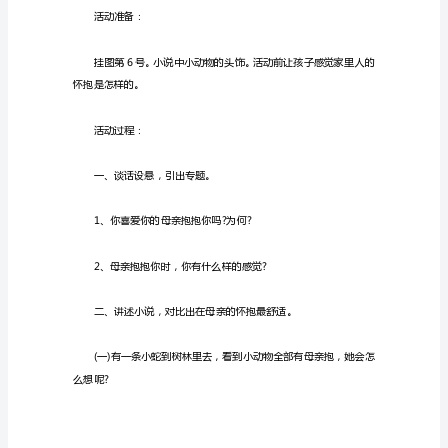
母
亲
的
怀
抱
教
案
反
活动重难点：
思
关
键
包