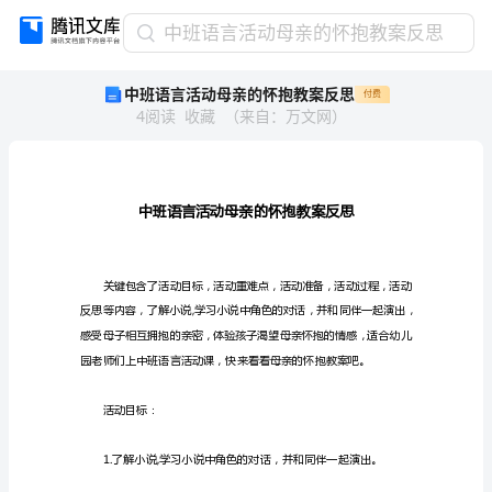
中
中班语言活动母亲的怀抱教案反思
班
中班语言活动母亲的怀抱教案反思
付费
语
4
阅读
收藏
（
来自
：
万文网
）
言
活
动
母
亲
的
怀