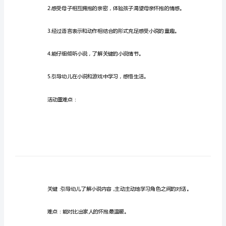
抱
教
案
反
思
活动目标：
中
班
语
言
活
动