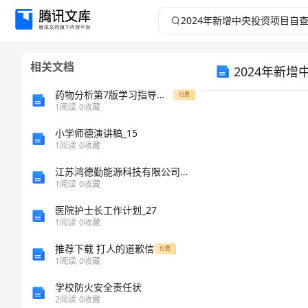
2024
年
相关文档
2024年新
新
药物分析第7版学习指导与习题集 附答案
付费
增
1
阅读
0
收藏
中
小学师德演讲稿_15
1
阅读
0
收藏
央
江苏鸿德勤能源科技有限公司高淳分公司介绍企业发展分析报告
1
阅读
0
收藏
投
医院护士长工作计划_27
1
阅读
0
收藏
资
推荐下载 打人的道歉信
付费
项
1
阅读
0
收藏
学校防火安全责任状
目
2
阅读
0
收藏