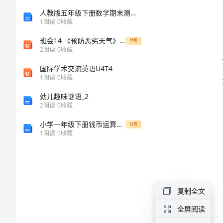
自
人教版五年级下册数学期末测试卷精品附答案
1
阅读
0
收藏
查
班会14 《预防恶劣天气》课件
付费
2
阅读
0
收藏
年
国际学术交流英语U4T4
1
阅读
0
收藏
度
幼儿趣味谜语_2
工
2
阅读
0
收藏
小学一年级下册钱币运算基础
作
付费
1
阅读
0
收藏
总
结
复制全文
2024
全屏阅读
年