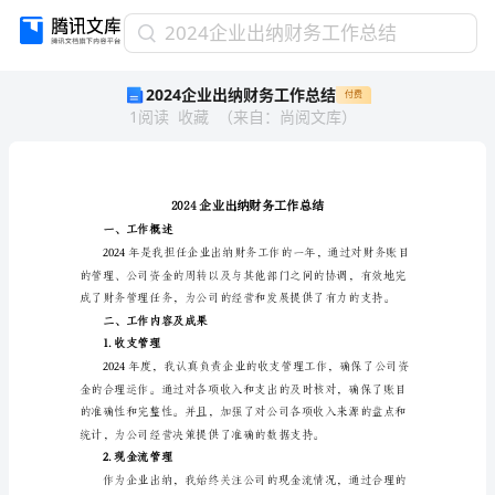
2024
2024企业出纳财务工作总结
企
2024企业出纳财务工作总结
付费
业
1
阅读
收藏
（
来自
：
尚阅文库
）
出
纳
财
务
工
作
一、工作概述
总