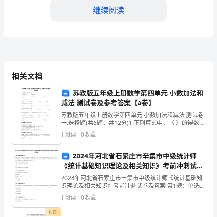
出
继续阅读
纳
财
4.与其他部门的协调
务
工
相关文档
作
苏教版五年级上册数学第四单元 小数加法和
减法 测试卷及参考答案【a卷】
的
苏教版五年级上册数学第四单元 小数加法和减法 测试卷
一
一.选择题(共6题，共12分)1.下列算式中，（ ）的得数最
小。A.12.35-4.81 B.4.92+5.36
1
阅读
0
收藏
年，
司的资金管理和决策提供参考。
2024年河北省石家庄市辛集市中级统计师
通
三、困难与挑战
《统计基础知识理论及相关知识》考前冲刺试卷
过
及答案
2024年河北省石家庄市辛集市中级统计师《统计基础知
识理论及相关知识》考前冲刺试卷及答案 第1题：单选题
对
(本题1分)张红是某大学一年级的学生，她参加了微积分
1
阅读
0
收藏
的两次考试，第一次考试中，全班的平均成绩75
财
付费