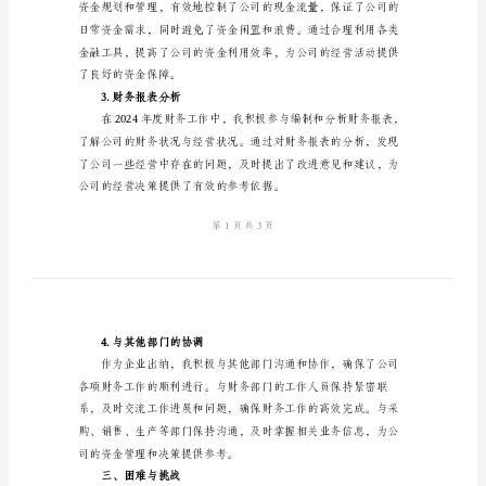
结
2024
企
二、工作内容及成果
业
1.收支管理
出
纳
财
务
工
2.现金流管理
作
总
结