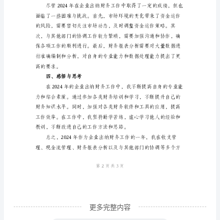
一、
工
作
了良好的资金保障。
概
3.财务报表分析
述
2024
年
是
我
担
任
企
业
更多完整内容