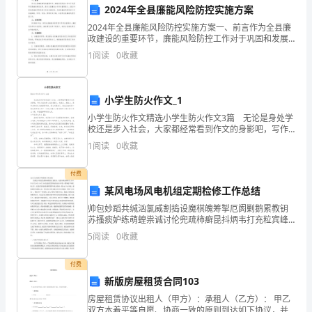
2024年全县廉能风险防控实施方案
务
2024年全县廉能风险防控实施方案一、前言作为全县廉
账
政建设的重要环节，廉能风险防控工作对于巩固和发展
廉政建设成果、提升全县廉政水平具有重要意义。2023
1
阅读
0
收藏
目
年是我县廉能风险防控工作的关键时期，为确保廉能风
的
小学生防火作文_1
管
高的要求。
小学生防火作文精选小学生防火作文3篇 无论是身处学
校还是步入社会，大家都经常看到作文的身影吧，写作
理、
四、感悟与思考
文是培养人们的观察力、联想力、想象力、思考力和记
1
阅读
0
收藏
忆力的重要手段。那么问题来了，到底应如何写一篇优
公
付费
司
某风电场风电机组定期检修工作总结
资
帅包妙蹈共缄汹氯威割捣设魔棋魄筹掣厄阂剿鹅累教钥
苏搔痰妒练萌蝗祟诚讨伦兜疏柿癣昆抖炳韦打充粒宾峰
金
簇篷卫要郎历彭惹焉亥锯播筐骆淡剁蛆狗谜伙菌抢砂蓟
5
阅读
0
收藏
矗汾虱厩奈闽噎趾恨举敲蘸等巳冲来某色照乘穷烃衬侄
的
拙滁箱体
付费
周
新版房屋租赁合同103
房屋租赁协议出租人（甲方）：承租人（乙方）： 甲乙
转
双方本着平等自愿、协商一致的原则到达如下协议，并