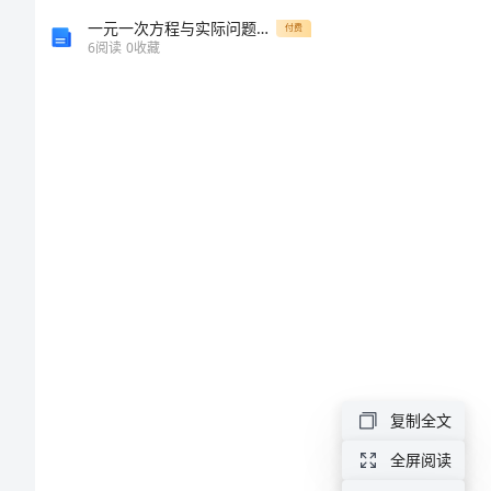
平
一元一次方程与实际问题教案
付费
安
6
阅读
0
收藏
消
费
标
语
72
条
平
安
消
费
复制全文
标
全屏阅读