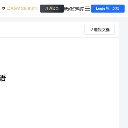
立享超值文库资源包
我的资料库
开通会员
Login 腾讯文档
编辑文档