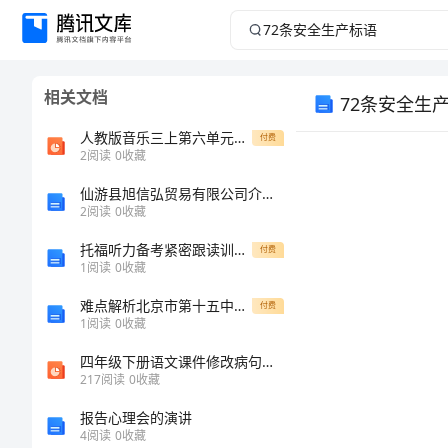
72
条
相关文档
72条安全生
安
人教版音乐三上第六单元《鸟店》ppt课件1
付费
全
2
阅读
0
收藏
生
仙游县旭信弘贸易有限公司介绍企业发展分析报告
2
阅读
0
收藏
产
托福听力备考紧密跟读训练法实例介绍
付费
1
阅读
0
收藏
标
难点解析北京市第十五中学数学七年级上册整式的加减专项训练B卷（详解版）
付费
1
阅读
0
收藏
语
四年级下册语文课件修改病句（共26张PPT）人教部编版
72
217
阅读
0
收藏
条
报告心理会的演讲
4
阅读
0
收藏