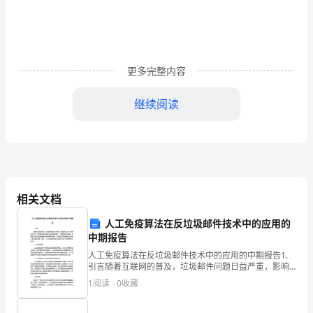
4
的
法
律
更多完整内容
法
继续阅读
规、
标
准
规
相关文档
范
5
人工免疫算法在反垃圾邮件技术中的应用的
中期报告
和
人工免疫算法在反垃圾邮件技术中的应用的中期报告1.
相
引言随着互联网的普及，垃圾邮件问题日益严重，影响
到人们的正常生活和工作。如何有效地识别和过滤垃圾
1
阅读
0
收藏
关
邮件是一个重要的技术问题。传统的过滤方法主要是基
于规