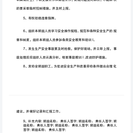
任
制
班
组
长
安
1
全
生
产
岗
位
2
责