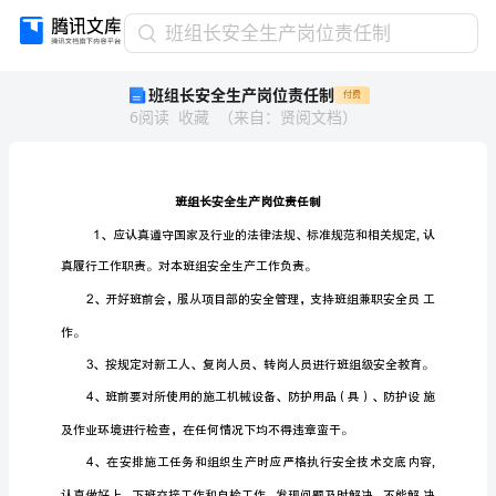
班
班组长安全生产岗位责任制
组
班组长安全生产岗位责任制
付费
长
6
阅读
收藏
（
来自
：
贤阅文档
）
安
全
生
产
岗
位
责