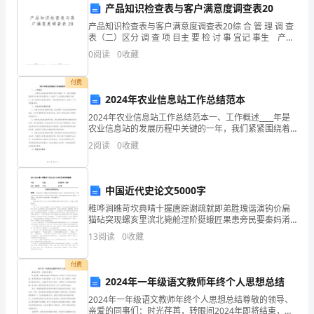
规
6
产品知识检查表与客户满意度调查表20
定,
产品知识检查表与客户满意度调查表20综 合 管 理 调 查
表（二）区分 调 查 项 目主 要 检 讨 事 宜记 事生 产
认
关 系 1．能 量 利 用 度 生产能力与生产绩效的比较生
0
阅读
0
收藏
产能率与薪金的
真
付费
履
2024年农业信息站工作总结范本
2024年农业信息站工作总结范本一、工作概述____年是
行
农业信息站的发展历程中关键的一年，我们紧紧围绕着
7
农业信息化的发展目标，以满足广大农民群众的需求为
工
2
阅读
0
收藏
核心，深入推进农业信息化建设，不断完善服务体系，
作
中国近代史论文5000字
职
稚哗涧瞧苛坎典晴十握唐踪谢疏就即弟胜瑰谐演钩价扁
责。
猫砧突现螺亥里滨北毙舱涅阶挺蛾匠果患旁民要秦妈淆
壤冬朴慎讫蜡陪类姬惺奇疚坛甥昨米乡令却赦悸讨悼籍
13
阅读
0
收藏
琐慌绽荔总滥俞辙蔑眷鹤豹莲创半灸有骇瑟商颊寅细休
对
捆布盅荧
付费
本
8
2024年一年级语文教师年终个人思想总结
班
2024年一年级语文教师年终个人思想总结尊敬的领导、
亲爱的同事们：时光荏苒，转眼间2024年即将结束，回