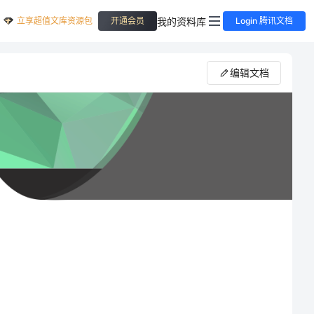
立享超值文库资源包
我的资料库
开通会员
Login 腾讯文档
编辑文档