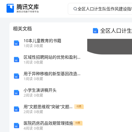
全
区
相关文档
全区人口计生
人
10本儿童教育的书籍
口
1
阅读
0
收藏
区域性招聘网站的优势和盈利模式以及前景分析
计
1
阅读
0
收藏
生
用于异种移植的新型基因改造猪的构建
1
阅读
0
收藏
队
小学生演讲稿开头
2
阅读
0
收藏
伍
用“文题思维观”突破“文题常识观”[范文模版][修改版]
付费
作
2
阅读
0
收藏
医院药房药品效期管理措施
付费
风
4
阅读
0
收藏