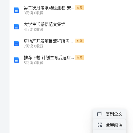
建
第二次月考滚动检测卷-安徽合肥市庐江县二中物理八年级下册期末考试同步测评试卷
付费
3
阅读
0
收藏
设
大学生活感悟范文集锦
4
阅读
0
收藏
指
房地产开发项目流程所需材料一览
付费
7
阅读
0
收藏
导
推荐下载 计划生育后遗症鉴定
付费
意
5
阅读
0
收藏
见
全
区
人
复制全文
口
全屏阅读
计