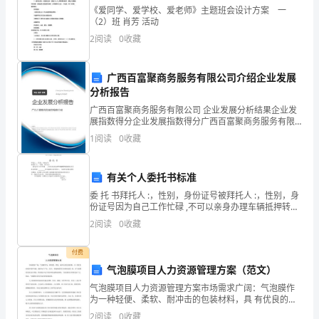
字
通句子。遇到有
《爱同学、爱学校、爱老师》主题班会设计方案 一
（2）班 肖芳 活动
卡
2
阅读
0
收藏
片、
３、识记生字：
录
广西百富聚商务服务有限公司介绍企业发展
⑴同桌合作记生字：
分析报告
音
广西百富聚商务服务有限公司 企业发展分析结果企业发
展指数得分企业发展指数得分广西百富聚商务服务有限
机、
公司综合得分说明：企业发展指数根据企业规模、企业
1
阅读
0
收藏
创新、企业风险、企业活力四个维度对企业发展情况进
头
行评
饰、
有关个人委托书标准
委 托 书拜托人 :，性别，身份证号被拜托人 :，性别，身
陶
份证号因为自己工作忙碌 ,不可以亲身办理车辆抵押转移
的有关手,特拜托 ________作为我的合法代理人， 全权代
罐
2
阅读
0
收藏
⑵生字卡识字：
表我办理有关事项，对拜托人在
和
付费
气泡膜项目人力资源管理方案（范文）
铁
气泡膜项目人力资源管理方案市场需求广阔：气泡膜作
罐。
为一种轻便、柔软、耐冲击的包装材料，具 有优良的缓
冲保护性能。随着电子产品、家具、快递物流等行业的
2
阅读
0
收藏