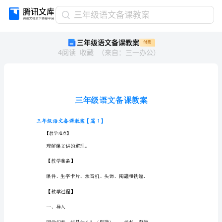
三
三年级语文备课教案
年
三年级语文备课教案
付费
级
4
阅读
收藏
（
来自
：
三一办公
）
语
文
备
课
教
案
三