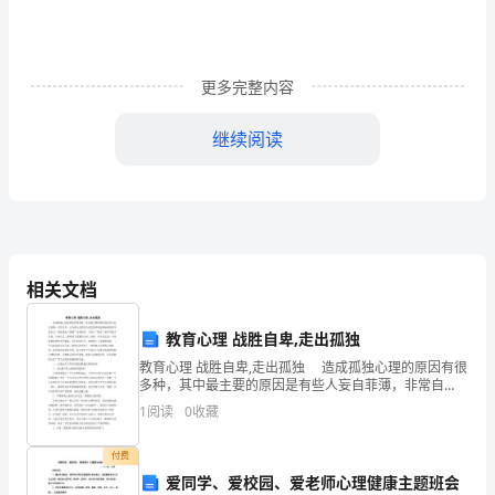
文
讲
更多完整内容
的
继续阅读
道
二、初读课文，读准读通
理。
【教
学
相关文档
准
备】
教育心理 战胜自卑,走出孤独
教育心理 战胜自卑,走出孤独 造成孤独心理的原因有很
课
多种，其中最主要的原因是有些人妄自菲薄，非常自
卑，认为别人会因为自己的某些短处和缺陷而看不起自
1
阅读
0
收藏
件、
己，因此筑起“围城”自我封闭，与别人“断交”或尽可
生
付费
爱同学、爱校园、爱老师心理健康主题班会