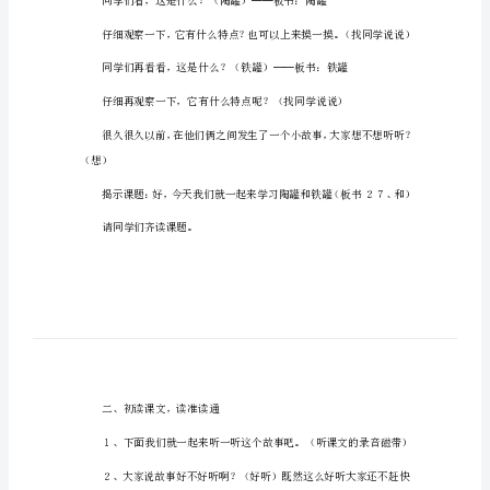
三年级语文备课教案【篇1】
年
级
【教学难点】
语
理解课文讲的道理。
文
【教学准备】
备
课
教
案
【教学过程】
三
一、导入
年
级
语
文