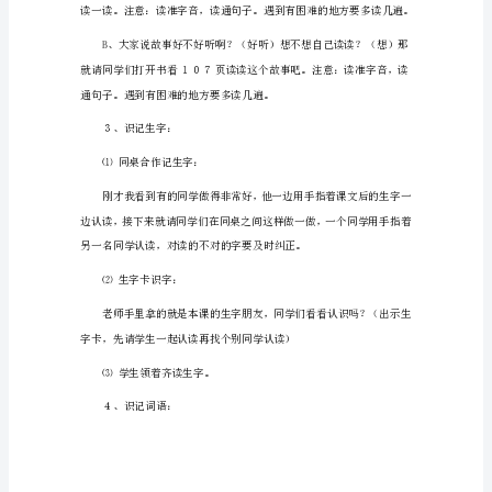
备
课
教
案
【篇
1】
（想）
【教
学
难
请同学们齐读课题。
点】
理
解
课