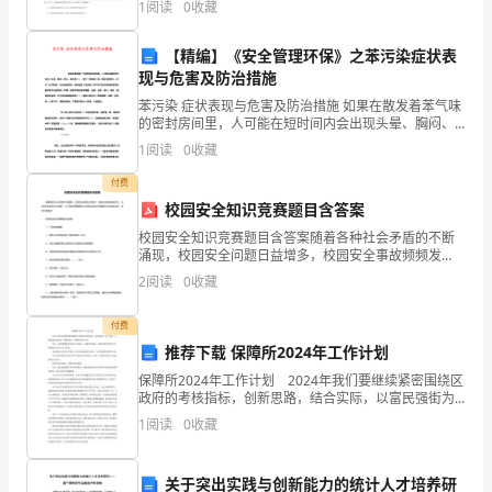
水
生：实验。
1
阅读
0
收藏
选择题）两部分，满分100分，考试时间90分钟2
4
、想一想：设计实验方案：
流
【精编】《安全管理环保》之苯污染症状表
现与危害及防治措施
力
苯污染 症状表现与危害及防治措施 如果在散发着苯气味
量
的密封房间里，人可能在短时间内会出现头晕、胸闷、
5
、说一说：学生汇报实验方案。
恶心、呕吐等症状，若
1
阅读
0
收藏
大
付费
小
校园安全知识竞赛题目含答案
的
校园安全知识竞赛题目含答案随着各种社会矛盾的不断
涌现，校园安全问题日益增多，校园安全事故频频发
因
生，安全知识的普及尤为重要，以下是由店铺整理关于
2
阅读
0
收藏
校园安全知识竞赛题目含答案的内容，希望大家喜欢!校
水
园安全知
付费
流
推荐下载 保障所2024年工作计划
有
保障所2024年工作计划 2024年我们要继续紧密围绕区
力
政府的考核指标，创新思路，结合实际，以富民强街为
量
目标，做好就业、监察和社保工作。 首先，我们要根
1
阅读
0
收藏
据劳动者自主择业，市场调节就业，政府促进就
P42-
43
关于突出实践与创新能力的统计人才培养研
教