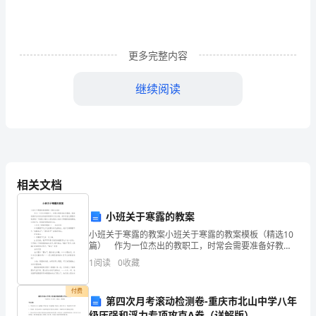
43
教
更多完整内容
学
继续阅读
目
生：水流为什么有力量？
标：
生：水流的力量为什么这么大？
1、
……
知
:
相关文档
识
书课题）。
与
小班关于寒露的教案
二：探究影响水流力量的因素
小班关于寒露的教案小班关于寒露的教案模板（精选10
技
（一）学生实验：
篇） 作为一位杰出的教职工，时常会需要准备好教
案，教案是教学活动的总的组织纲领和行动方案。来参
1
能：
1
阅读
0
收藏
考自己需要的教案吧！下面是小编为大家收集的小班关
转起来吗？
于寒
知
付费
生：能
第四次月考滚动检测卷-重庆市北山中学八年
师：谁来试一试？
级压强和浮力专项攻克A卷（详解版）