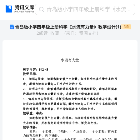
青
青岛版小学四年级上册科学《水流有力量》教学设计(1)
岛
青岛版小学四年级上册科学《水流有力量》教学设计(1)
付费
版
2
阅读
收藏
（
来自
：
贤阅文档
）
小
学
四
年
级
水
上
教学内容：
P42-43
册
教学目标：