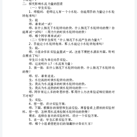
设
1
、结合时事海啸，谈话导入
计
(1)
水
观察。（播放视频资料）
2
流
（学生谈自己的发现）
有
生：水流能给人们带来灾害。
力
生：水流有力量。
量
……
教
么？
学
内
容：
P42-