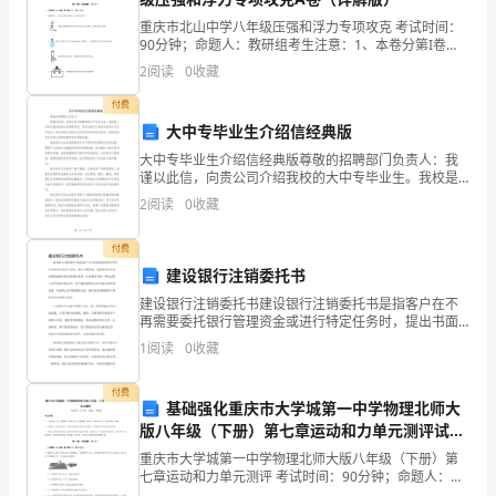
道
重庆市北山中学八年级压强和浮力专项攻克 考试时间：
水
90分钟；命题人：教研组考生注意：1、本卷分第I卷
（选择题）和第Ⅱ卷（非选择题）两部分，满分100分，
流
2
阅读
0
收藏
师：哪个同学再来试试？
考试时间90分钟2、答卷前，考生务必用0.5毫米
付费
能
2
大中专毕业生介绍信经典版
够
生：能。
大中专毕业生介绍信经典版尊敬的招聘部门负责人：我
谨以此信，向贵公司介绍我校的大中专毕业生。我校是
产
一所享有盛誉的综合性高等学府，多年来致力于培养优
2
阅读
0
收藏
白要求了吗？
秀的大中专毕业生，他们具备扎实的专业知识和良好的
生
综合素养
学生以小组为单位动手实验。
付费
?
师：这说明什么（水流有力量）
力
建设银行注销委托书
3
量，
建设银行注销委托书建设银行注销委托书是指客户在不
的慢？
再需要委托银行管理资金或进行特定任务时，提出书面
请求，要求银行停止代理管理或执行相应的委托事项。
师：好，谁来说说。
知
1
阅读
0
收藏
注销委托书是一种在法律上具有约束力的文件，客户通
生：水位高的时候水轮转
过签署该
道
付费
基础强化重庆市大学城第一中学物理北师大
影
版八年级（下册）第七章运动和力单元测评试题
（含解析）
响
重庆市大学城第一中学物理北师大版八年级（下册）第
?
不对呢
七章运动和力单元测评 考试时间：90分钟；命题人：教
研组考生注意：1、本卷分第I卷（选择题）和第Ⅱ卷（非