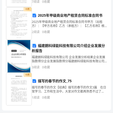
7
阅读
0
收藏
经
４、龙龙的爸爸、妈妈心里怎样
付费
常
2025年甲级商业地产租赁合同标准合同书
性
2025年甲级商业地产租赁合同标准合同书甲方（出租
６、医生对龙龙说了什么
方）：【甲方名称】乙方（承租方）：【乙方名称】根
据《中华人民共和国合同法》、《中华人民共和国城市
的
2
阅读
0
收藏
房地产管理法》及相关法律法规的规定，甲乙双方本着
平等、
闹
福建朗科绿能科技有限公司介绍企业发展分
肚
析报告
子
福建朗科绿能科技有限公司 企业发展分析结果企业发展
指数得分企业发展指数得分福建朗科绿能科技有限公司
综合得分说明：企业发展指数根据企业规模、企业创
３、
3
阅读
0
收藏
新、企业风险、企业活力四个维度对企业发展情况进行
评价。
在
付费
描写的春节的作文_75
日
描写的春节的作文【经典】描写的春节的作文3篇 在日
常学习、工作和生活中，大家对作文都再熟悉不过了
常
吧，写作文是培养人们的观察力、联想力、想象力、思
1
阅读
0
收藏
考力和记忆力的重要手段。怎么写作文才能避免踩雷
生
呢？
活