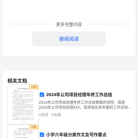
管
造
成
更多完整内容
孩
继续阅读
子
窒
息
四、活动过程
死
相关文档
亡
付费
一、案例
2024年公司项目经理年终工作总结
的
2024年公司项目经理年终工作总结尊敬的领导：我是
2024年公司项目经理XXX，现将我在本年度的工作总结
案
报告如下，供参考。在过去的一年中，我积极推动了公
4
阅读
0
收藏
司的项目管理工作，有效地组织和管理了一系列重要项
例
付费
特
小学六年级分类作文及写作要点