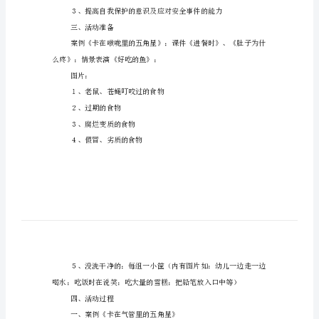
小
班
春
口中
季
饮
食
安
６、幼儿的自我保护意识差
全
二、活动目标
教
案
一、
设
三、活动准备