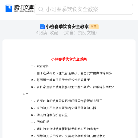
小
小班春季饮食安全教案
班
小班春季饮食安全教案
付费
春
4
阅读
收藏
（
来自
：
贤阅文档
）
季
饮
食
安
全
教
一、设计意图
案