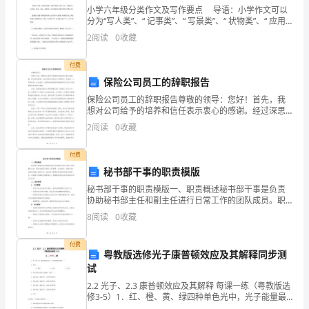
别
小学六年级分类作文及写作要点 导语：小学作文可以
分为“写人类”、“ 记事类”、“ 写景类”、“ 状物类”、“ 应用
多
文”、“ 想象类”等，本文从这几类进行讲解，希望对读者
2
阅读
0
收藏
有所帮助，小学作文分类写作。
２、
付费
每
保险公司员工的辞职报告
保险公司员工的辞职报告尊敬的领导：您好！首先，我
到
想对公司给予的培养和信任表示衷心的感谢。经过深思
熟虑，我决定辞去目前在公司的职务，并提前一个月通
周
2
阅读
0
收藏
知您。在此信中，我将详细阐述我辞职的原因以及对公
司的最诚
一
付费
秘书部干事的职责模版
时
能把一些危险的东西放入口中”
秘书部干事的职责模版一、职责概述秘书部干事是负责
有
协助秘书部主任和副主任进行日常工作的团队成员。职
二、讲述完后提问：
责包括但不限于文件管理、会议组织、信息传递、协调
8
阅读
0
收藏
安排等方面的工作。秘书部干事需具备良好的组织协调
的
能力、沟
１、这个故事的名称叫什么
付费
孩
粤教版选修光子康普顿效应及其解释同步测
２、龙龙的身体好受
试
子
2.2 光子、2.3 康普顿效应及其解释 每课一练（粤教版选
会
修3-5）1．红、橙、黄、绿四种单色光中，光子能量最
小的是( )A．红光 B．橙光 C．黄光