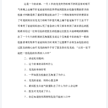
计
意
图
么疼》；情景表演《好吃的鱼》；
１、
图片：
由
１、老鼠、苍蝇叮咬过的食物
于
２、过期的食物
吃
果
３、腐烂变质的食物
冻
４、假冒、劣质的食物
而
卡
住
气