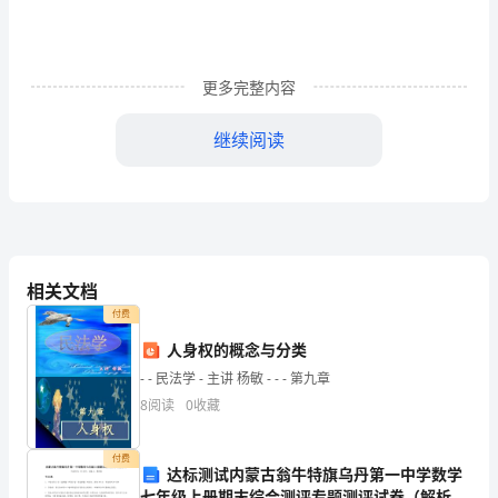
术
指
南
更多完整内容
（讲
继续阅读
座
I
稿）
1
宝
桥
相关文档
设备安装。
厂
付费
人身权的概念与分类
提
备安装。
- - 民法学 - 主讲 杨敏 - - - 第九章
供
8
阅读
0
收藏
的
付费
资
达标测试内蒙古翁牛特旗乌丹第一中学数学
七年级上册期末综合测评专题测评试卷（解析版