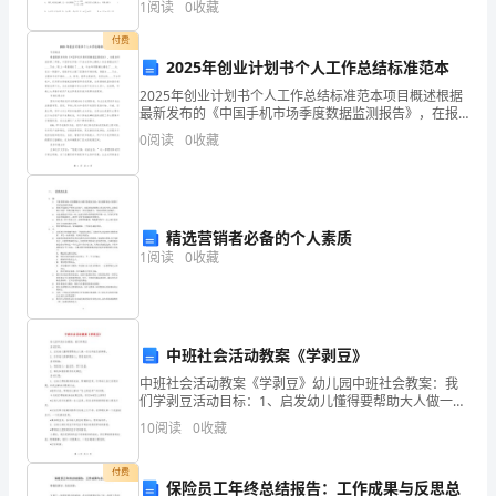
1
阅读
0
收藏
题）两部分，满分100分，考试时间90分钟2、答卷
现
付费
行
2025年创业计划书个人工作总结标准范本
5、
高速道岔的主要结构特点
的
2025年创业计划书个人工作总结标准范本项目概述根据
最新发布的《中国手机市场季度数据监测报告》，在报
31.271m69m-
告所述的第二季度，中国手机市场（不含水货和山寨
待
0
阅读
0
收藏
机）的总销量达到了____万台，较上一季度增长了___
VOSSLOHSKL12SKL24
业
标
精选营销者必备的个人素质
准、
1
阅读
0
收藏
规
范；
中班社会活动教案《学剥豆》
现
中班社会活动教案《学剥豆》幼儿园中班社会教案：我
们学剥豆活动目标：1、启发幼儿懂得要帮助大人做一些
行
力所能及的事情。2、引导幼儿做事要细心，要有始有
10
阅读
0
收藏
终。活动准备：1、每组幼儿一盒豆荚、两个托盘。2、
的
事先
付费
施
保险员工年终总结报告：工作成果与反思总