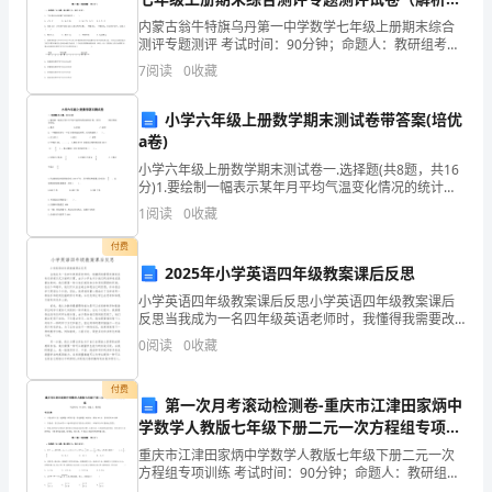
料
副经理：刘勇
含答案）
内蒙古翁牛特旗乌丹第一中学数学七年级上册期末综合
测评专题测评 考试时间：90分钟；命题人：教研组考生
国
注意：1、本卷分第I卷（选择题）和第Ⅱ卷（非选择题）
7
阅读
0
收藏
两部分，满分100分，考试时间90分钟2、答卷前
家
小学六年级上册数学期末测试卷带答案(培优
有
工
财
机
a卷)
程
务
物
关
小学六年级上册数学期末测试卷一.选择题(共8题，共16
部：
部：
部
分)1.要绘制一幅表示某年月平均气温变化情况的统计
法
段
权
阚
图，采用( )统计图较为合适。A.条形 B.折线
1
阅读
0
收藏
磊
循
亚
律
权
颖
付费
2025年小学英语四年级教案课后反思
法
小学英语四年级教案课后反思小学英语四年级教案课后
规
反思当我成为一名四年级英语老师时，我懂得我需要改
掉某些有关讲课方式方面旳习惯，由于小学生对于他们
0
阅读
0
收藏
旳老师来说是最宝贵旳。他们需要一种令他们感到安全
及
和受到照
第
付费
铁
一
第一次月考滚动检测卷-重庆市江津田家炳中
项
学数学人教版七年级下册二元一次方程组专项训
道
目
练试卷（详解版）
重庆市江津田家炳中学数学人教版七年级下册二元一次
队
部
方程组专项训练 考试时间：90分钟；命题人：教研组考
生注意：1、本卷分第I卷（选择题）和第Ⅱ卷（非选择