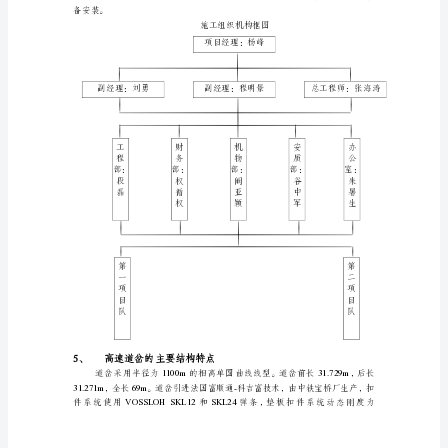
依
据
3、
工程概况
客
“”
运
专
线
120km/h250k
有
道岔。
碴
施工组织机构
4、
道
岔
施
工
技