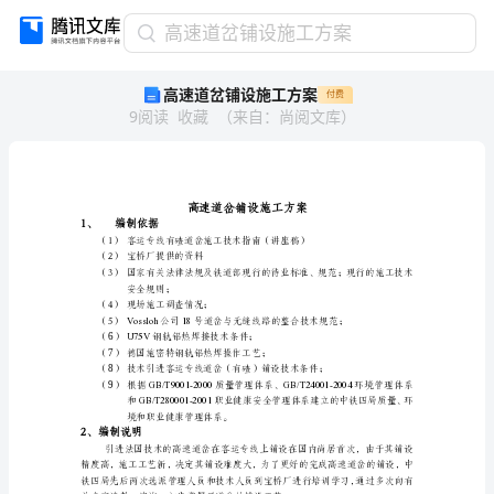
高
高速道岔铺设施工方案
速
高速道岔铺设施工方案
付费
道
9
阅读
收藏
（
来自
：
尚阅文库
）
岔
铺
设
施
工
1、
编制依据
方
（1）
案
（2）
宝桥厂提供的资料