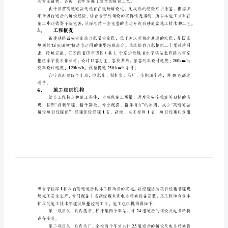
（3）
高
安全规则；
速
（4）
现场施工调查情况；
（5）
Vossloh18
道
（6）
U75V
钢轨铝热焊接技术条件；
岔
（7）
德国施密特钢轨铝热焊操作
铺
（8）
（9）
设
GB/T280001-2001
施
境和职业健康管理体系。
工
2、
编制说明
方
案
编
制