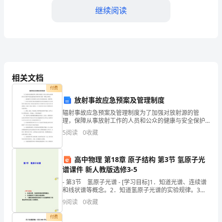
用
继续阅读
于
测
量
到水平状态。
水
相关文档
付费
泥
放射事故应急预案及管理制度
抗
辐射事故应急预案及管理制度为了加强对放射源的管
理，保障从事放射工作的人员和公众的健康与安全保护
折
环境,促进射线技术的应用与发展，特制定本制度。一、
5
阅读
0
收藏
辐射防护安全管理领导小组负责本制度的实施、监督管
理。二、
强
高中物理 第18章 原子结构 第3节 氢原子光
度
重新进行标定操作。
谱课件 新人教版选修3-5
的
3.实验操作
- 第3节 氢原子光谱 - [学习目标]1．知道光谱、连续谱
和线状谱等概念。2．知道氢原子光谱的实验规律。3．
仪
了解经典物理的困难在于无法解释原子的稳定性和光谱
9
阅读
0
收藏
分立的特性。
器，
付费