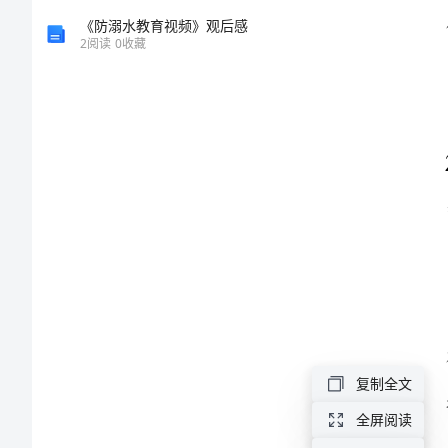
结
《防溺水教育视频》观后感
2
阅读
0
收藏
2024
招
标
专
员
年
终
个
人
总
复制全文
结
全屏阅读