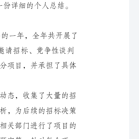
2024年对于我们部门来说是异常重要的一年，全年共开展了
招标工作，其中包括公开招标、邀请招标、竞争性谈判
等。我作为招标专员，参与了其中的大部分项目，并承担了具体
在具体的工作中，我高度关注了市场动态，收集了大量的招
标信息，并进行了尽可能详尽的调研和分析，为后续的招标决策
提供了有力支持。与此同时，我积极配合相关部门进行了项目的
每个项
目，我都制定了详细的工作计划和时间安排，并与相关人员保持
在招标过程中，我注重细节，尽力遵守相关法律法规和招标
程序，确保公平公正。我详细审查各家投标方的资格条件和投标