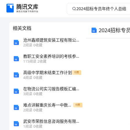
2024
招
相关文档
2024招标
标
沧州鑫顺建筑安装工程有限公司介绍企业发展分析报告
专
2
阅读
0
收藏
员
教职工安全素养培训的考核参考的答案
115
阅读
2
收藏
年
高级中学期末结束工作计划
付费
4
阅读
0
收藏
终
在物流公司实习报告模板汇编八篇
3
阅读
0
收藏
个
难点详解重庆长寿一中数学七年级上册整式的加减综合训练试题（含解析）
付费
人
2
阅读
0
收藏
武安市荣胜信息咨询服务有限公司介绍企业发展分析报告
总
1
阅读
0
收藏