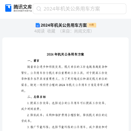
2024
2024年机关公务用车方案
年
2024年机关公务用车方案
付费
机
4
阅读
收藏
（
来自
：
尚阅文库
）
关
公
务
用
车
方
一、前言
案