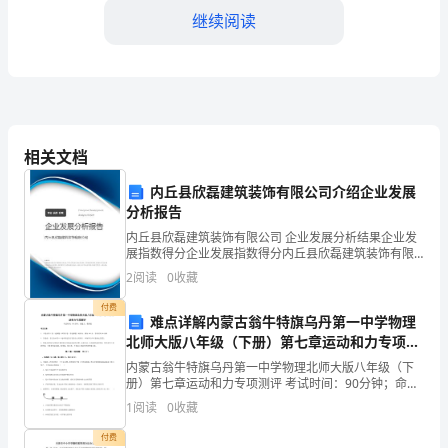
关
继续阅读
单
位
的
燃油车辆，用于必要
工
相关文档
作
2.数量配置
内丘县欣磊建筑装饰有限公司介绍企业发展
也
分析报告
内丘县欣磊建筑装饰有限公司 企业发展分析结果企业发
越
展指数得分企业发展指数得分内丘县欣磊建筑装饰有限
公司综合得分说明：企业发展指数根据企业规模、企业
来
2
阅读
0
收藏
创新、企业风险、企业活力四个维度对企业发展情况进
特点和需要来确定。
行评
付费
越
难点详解内蒙古翁牛特旗乌丹第一中学物理
北师大版八年级（下册）第七章运动和力专项测
复
评试卷（解析版）
内蒙古翁牛特旗乌丹第一中学物理北师大版八年级（下
杂
册）第七章运动和力专项测评 考试时间：90分钟；命题
人：教研组考生注意：1、本卷分第I卷（选择题）和第Ⅱ
3.品牌选择
1
阅读
0
收藏
卷（非选择题）两部分，满分100分，考试时间90
和
付费