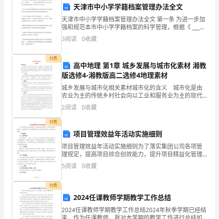
繁
天津市中小学学籍档案管理办法全文
忙。
天津市中小学学籍档案管理办法全文 第一条 为进一步加
强和规范本市中小学学籍档案的科学管理，根据《 ___档
案法》、 ___《中小学生学籍管理办法》和本市关于中小
公
3
阅读
0
收藏
学生学籍管理的相关规定，结合实际，制
务
付费
高中地理 第1章 城乡发展与城市化素材 湘教
用
版选修4-湘教版高二选修4地理素材
足一些专业需求和特殊要求。
车
城乡发展与城市化相关素材城市化的含义 城市化是由
农业为主的传统乡村社会向以工业和服务业为主的现代
城市社会逐渐转变的历史过程。具体包括人口职业的转
作
2
阅读
0
收藏
变、产业结构的转变、土地及地域空间的变化。城市
熟技术和服务网络的电动车品牌。
化，也有
为
付费
4.维护和管理
项目管理效益年活动实施细则
机
项目管理效益年活动实施细则为了落实集团公司各项管
理规定，提高项目综合创效能力，提升项目精益化管理
关
水平，根据集团公司“项目管理效益年”活动实施方案的要
5
阅读
0
收藏
求，特制定本实施细则。一、总体要求(一)、指导思想认
正常运营和维修。
单
付费
位
2024任课教师学期教学工作总结
重
寿命。
2024任课教师学期教学工作总结2024年秋季学期已经结
束，作为任课教师，我对本学期的教学工作进行总结如