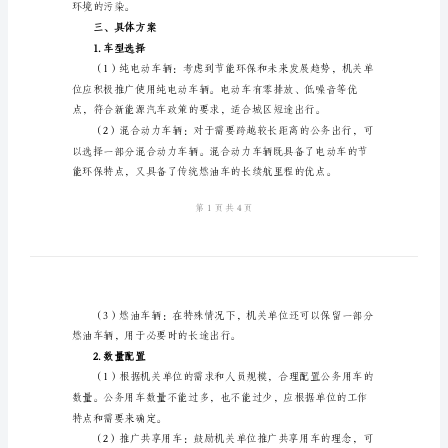
2024
年
机
关
的。
公
二、总体目标
务
用
减少时间浪费。
车
方
营成本。
案
一、
前
环境的污染。
言