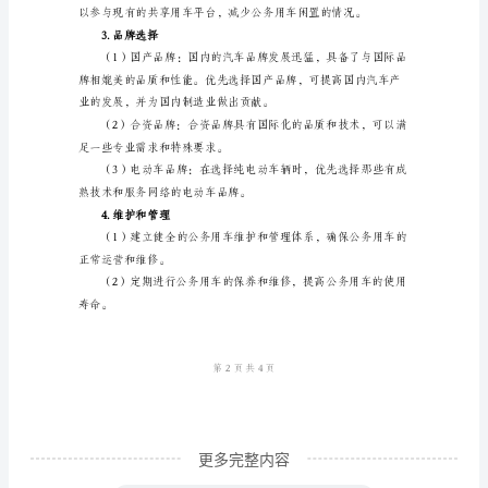
三、具体方案
随
1.车型选择
着
社
会
进
步
和
科
技
发
展，
机
更多完整内容