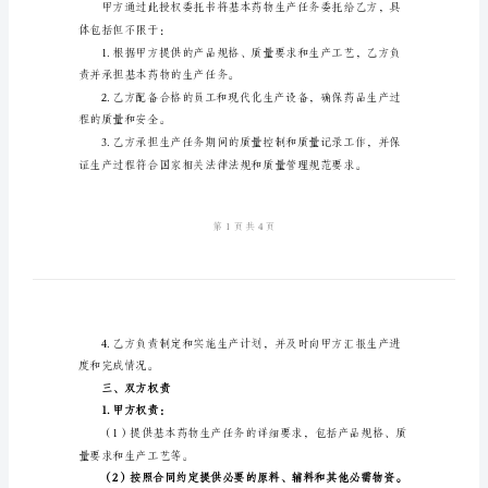
授
权
一、协议主体
委
托
书
法定代表人：姓名、职务
基
本
药
法定代表人：姓名、职务
物
二、委托内容
生
产