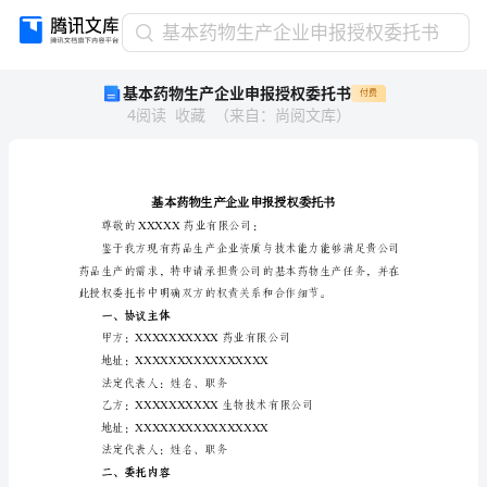
基
基本药物生产企业申报授权委托书
本
基本药物生产企业申报授权委托书
付费
药
4
阅读
收藏
（
来自
：
尚阅文库
）
物
生
产
企
业
申
尊敬的XXXX
报