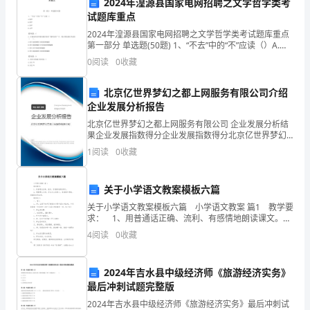
定支付货款。
2024年湟源县国家电网招聘之文学哲学类考
试题库重点
品
2024年湟源县国家电网招聘之文学哲学类考试题库重点
生
第一部分 单选题(50题) 1、“不去”中的“不”应读（）A.轻
2.乙方权责：
声B.阴平C.阳平D.去声【答案】：C2、在建设项目环境
0
阅读
0
收藏
产
风险评价的“源项分析
企
北京亿世界梦幻之都上网服务有限公司介绍
企业发展分析报告
业
北京亿世界梦幻之都上网服务有限公司 企业发展分析结
果企业发展指数得分企业发展指数得分北京亿世界梦幻
资
之都上网服务有限公司综合得分说明：企业发展指数根
1
阅读
0
收藏
据企业规模、企业创新、企业风险、企业活力四个维度
产中的问题和难点。
质
对企
与
关于小学语文教案模板六篇
关于小学语文教案模板六篇 小学语文教案 篇1 教学要
技
可追溯性。
求： 1、用普通话正确、流利、有感情地朗读课文。
2、理解课文内容，体会木兰爱亲人、爱国家和勇敢、刚
4
阅读
0
收藏
术
毅的优秀品质。 教学设计：
能
息和技术要点。
2024年吉水县中级经济师《旅游经济实务》
力
最后冲刺试题完整版
2024年吉水县中级经济师《旅游经济实务》最后冲刺试