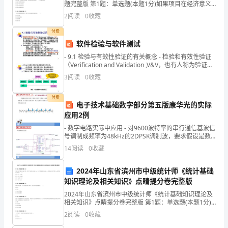
能
题完整版 第1题：单选题(本题1分)如果项目在经济意义
时采取有效措施加以解决。
上是可行的，则其净现值（NPV）的值应该（ ）。A.大
2
阅读
0
收藏
够
于0B.小于0C.等于0D.具体项
付费
满
软件检验与软件测试
足
- 9.1 检验与有效性验证的有关概念 - 检验和有效性验证
（Verification and Validation ,V&V，也有人称为验证与
贵
确认）是整个软件生命周期中对各阶
3
阅读
0
收藏
公
付费
电子技术基础数字部分第五版康华光的实际
司
应用2例
药
- 数字电路实际中应用 - 对9600波特率的串行通信基波信
号调制成频率为48kHz的2DPSK调制波，要求假设是数
品
据0，那么载波与前面载波反相。调制波示意图
14
阅读
0
收藏
生
2024年山东省滨州市中级统计师《统计基础
产
知识理论及相关知识》点睛提分卷完整版
2024年山东省滨州市中级统计师《统计基础知识理论及
的
相关知识》点睛提分卷完整版 第1题：单选题(本题1分)
某种产品产量为 1000 件时，其生产成本为 30000 元，
需
2
阅读
0
收藏
其中不变成本为 6000 元，则