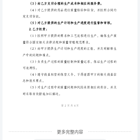
体包括但不限于：
企
业
责并承担基本药物的生产任务。
申
报
授
程的质量和安全。
权
委
托
书
尊
敬
的
更多完整内容
XXXXX