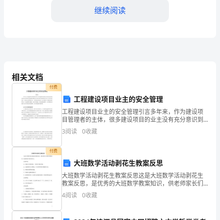
继续阅读
药
业
有
限
度和完成情况。
相关文档
公
三、双方权责
付费
司：
工程建设项目业主的安全管理
1.甲方权责：
工程建设项目业主的安全管理引言多年来，作为建设项
鉴
目管理者的主体，很多建设项目的业主没有充分意识到
自身在安全管理中所起到的关键作用，没有尽到作为管
于
3
阅读
0
收藏
理者应为安全工作所负的责任。大部分业主错误地认
量要求和生产工艺等。
为，工程
我
付费
大班数学活动剥花生教案反思
方
大班数学活动剥花生教案反思这是大班数学活动剥花生
现
教案反思，是优秀的大班数学教案知识，供老师家长们
参考学习。活动目标：1、观察花生果的特征，了解花生
4
阅读
0
收藏
有
果的用途。2、记录剥花生仁的情况，学习简单的统计数
据的
药