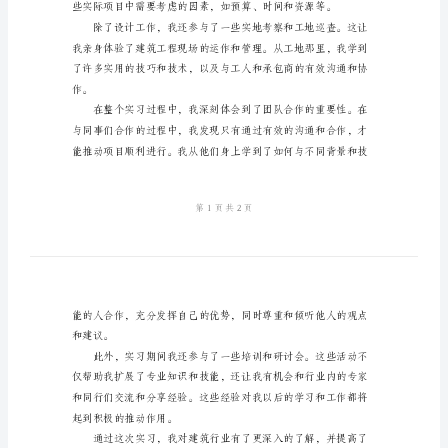
习
总
结
2024
和流程。
年
大
学
生
建
筑
公
司