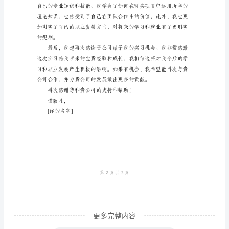
实
习
总
作。
结
尊
敬
的
领
导，
我
是
一
更多完整内容