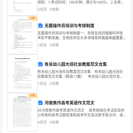
结
须知：1.考试时间：180分钟，满分为160分。 2.全卷共
三大题，包括单项选择题、多项选择题和案例分析题。3.
2
阅读
0
收藏
作答单项选择题和多项选择题时，采用2B
信
付费
是
无菌操作员培训与考核制度
无菌操作员培训与考核制度一、背景及目的随着科学技
为
术的不断发展，生物技术在众多领域发挥着越来越重要
的作用。无菌操作作为生物技术实验的基础，对保证实
了
1
阅读
0
收藏
验结果的准确性和可靠性具有重要意义。无菌操作员作
为执行无
向
有关幼儿园大班社会教案范文合集
贵
有关幼儿园大班社会教案范文合集 有关幼儿园大班社
公
会教案范文合集（精选17篇） 有关幼儿园大班社会教
案范文合集 篇1 过程： 1、播放图片，让幼儿观。
1
阅读
0
收藏
司
提问：你看到了什么? 幼儿：
表
付费
河南焦作高考英语作文范文
达
XX河南焦作高考英语作文范文 高考频道在考试后及时
公布各科高考试题答案和高考作文及试卷专家点评。请
我
广阔考生家长关注，祝福广阔考生在xx年高考中发挥出
4
阅读
0
收藏
最正确水平，考出好成绩!同时祝愿决战xx高考的新
对