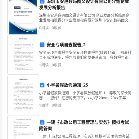
在
深圳市安迪数码图文设计有限公司介绍企业
发展分析报告
贵
的规划。
深圳市安迪数码图文设计有限公司 企业发展分析结果企
业发展指数得分企业发展指数得分深圳市安迪数码图文
公
设计有限公司综合得分说明：企业发展指数根据企业规
0
阅读
0
收藏
模、企业创新、企业风险、企业活力四个维度对企业发
司
展情
实
安全专项自查报告_2
安全专项自查报告安全专项自查报告(精选15篇) 随着社
习。
会不断地进步，报告与我们愈发关系密切，多数报告都
是在事情做完或发生后撰写的。你还在对写报告感到一
1
阅读
0
收藏
我
筹莫展吗？以下是小编整理的安全专项自查报告，
写
谨致礼，
小学暑假放假通知_25
此
小学暑假放假通知 小学暑假放假通知 1 尊敬的家长同
[你的名字]
封
志： 您好！在您的支持下，xx小学20xx—20xx学年
的'教育教学工作圆满结束了。在此，xx小学全体教师向
1
阅读
0
收藏
你们表示感谢。现把我校今年暑假
实
习
一建《市政公用工程管理与实务》模拟考试
附答案
总
一建《市政公用工程管理与实务》模拟考试 附答案考试