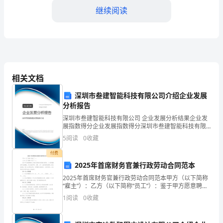
名
继续阅读
大
学
生，
在
和建议。
相关文档
2024
深圳市叁建智能科技有限公司介绍企业发展
年
分析报告
深圳市叁建智能科技有限公司 企业发展分析结果企业发
暑
展指数得分企业发展指数得分深圳市叁建智能科技有限
公司综合得分说明：企业发展指数根据企业规模、企业
期
5
阅读
0
收藏
创新、企业风险、企业活力四个维度对企业发展情况进
起到积极的推动作用。
行评
期
付费
2025年首席财务官兼行政劳动合同范本
间
2025年首席财务官兼行政劳动合同范本甲方（以下简称
“雇主”）：乙方（以下简称“员工”）：鉴于甲方愿意聘请
有
乙方担任首席财务官兼行政职务，乙方愿意接受甲方的
1
阅读
0
收藏
聘请，双方本着平等、自愿、公平、诚实信用的原则
幸