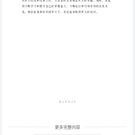
长
工
作
总
结
范
文
2024
年
10
月，
作
为
更多完整内容