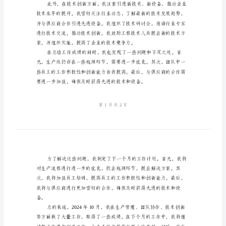
工作进行总结。
总
结
范
文
2024
年
10
月
生
产
厂