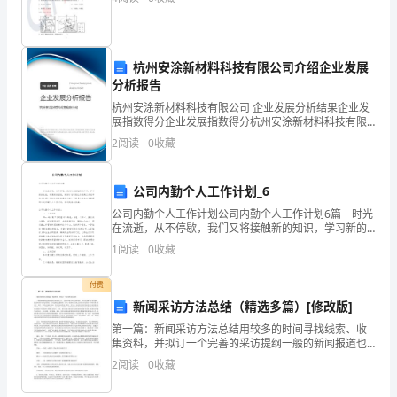
工
作，
杭州安涂新材料科技有限公司介绍企业发展
取
分析报告
得
杭州安涂新材料科技有限公司 企业发展分析结果企业发
展指数得分企业发展指数得分杭州安涂新材料科技有限
了
公司综合得分说明：企业发展指数根据企业规模、企业
2
阅读
0
收藏
创新、企业风险、企业活力四个维度对企业发展情况进
行评
一
公司内勤个人工作计划_6
些
公司内勤个人工作计划公司内勤个人工作计划6篇 时光
成
在流逝，从不停歇，我们又将接触新的知识，学习新的
技能，积累新的经验，做好计划可是让你提高工作效率
1
阅读
0
收藏
的方法喔！拟起计划来就毫无头绪？下面是小编为大家
绩。
付费
下
新闻采访方法总结（精选多篇）[修改版]
面
第一篇：新闻采访方法总结用较多的时间寻找线索、收
集资料，并拟订一个完善的采访提纲一般的新闻报道也
是
很重视采访的前期工作，记者应该善于研究分析资料，
2
阅读
0
收藏
并以此为据写出采访提纲。但这种资料分析是有限的，
我
采访提纲