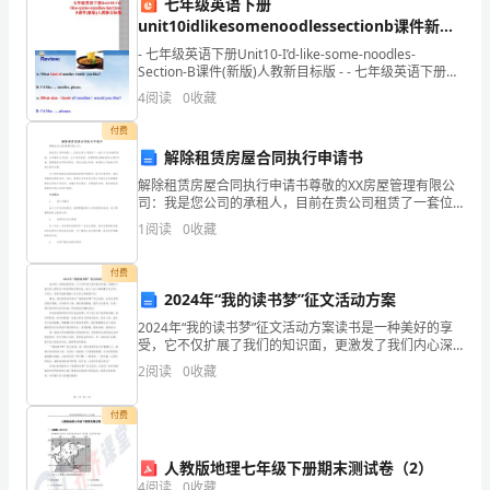
七年级英语下册
作、
unit10idlikesomenoodlessectionb课件新版
技
人教新目标版
- 七年级英语下册Unit10-I’d-like-some-noodles-
Section-B课件(新版)人教新目标版 - - 七年级英语下册
术
Unit10
4
阅读
0
收藏
创
付费
解除租赁房屋合同执行申请书
新
解除租赁房屋合同执行申请书尊敬的XX房屋管理有限公
等
司：我是您公司的承租人，目前在贵公司租赁了一套位
于XX街道的房屋，合同编号为XXXXX。由于某些原因，
1
阅读
0
收藏
多
我需要提出解除租赁合同的申请。根据租赁合同相关规
方
付费
2024年“我的读书梦”征文活动方案
面
2024年“我的读书梦”征文活动方案读书是一种美好的享
受，它不仅扩展了我们的知识面，更激发了我们内心深
做
处对不同世界的无限向往。每个人内心都有属于自己的
2
阅读
0
收藏
一片净土，而读书就是我踏入这片净土的独特方式。最
了
近
付费
大
量
人教版地理七年级下册期末测试卷（2）
4
阅读
0
收藏