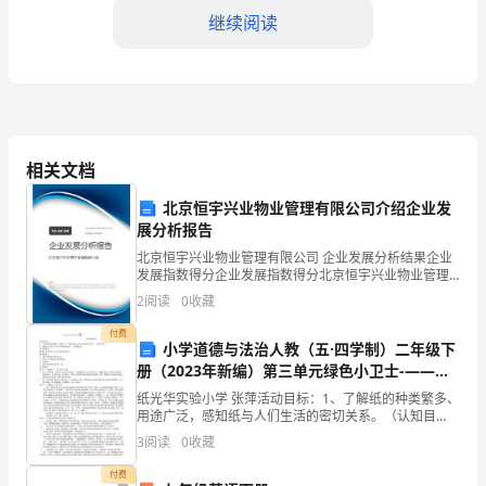
生
继续阅读
产
厂
长，
我
相关文档
在
北京恒宇兴业物业管理有限公司介绍企业发
生
展分析报告
北京恒宇兴业物业管理有限公司 企业发展分析结果企业
备。
产
发展指数得分企业发展指数得分北京恒宇兴业物业管理
有限公司综合得分说明：企业发展指数根据企业规模、
管
2
阅读
0
收藏
企业创新、企业风险、企业活力四个维度对企业发展情
况进
付费
理、
小学道德与法治人教（五·四学制）二年级下
册（2023年新编）第三单元绿色小卫士-———
团
纸
纸光华实验小学 张萍活动目标：1、了解纸的种类繁多、
队
用途广泛，感知纸与人们生活的密切关系。（认知目
标）2、增强在生活学习中节约用纸的意识。（情感目
3
阅读
0
收藏
标）活动重难点：增强在生活中学习中节约用纸的意
协
识。活动
付费