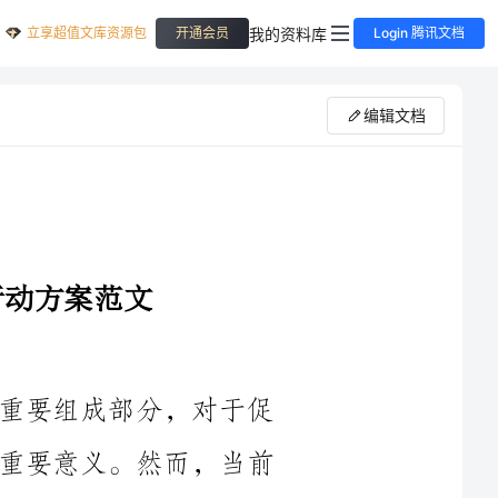
立享超值文库资源包
我的资料库
开通会员
Login 腾讯文档
编辑文档
摘要：工商系统作为国家经济发展的重要组成部分，对于促
进企业健康发展、营造公平竞争环境具有重要意义。然而，当前
我国工商系统中存在着顺序混乱、监管不力等问题，需要进行顺
序治理。本文从提高工商系统监管效能、完善工商管理制度、加