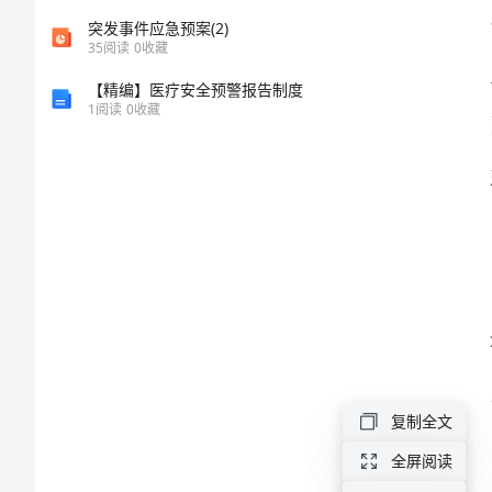
行
突发事件应急预案(2)
35
阅读
0
收藏
动
【精编】医疗安全预警报告制度
1
阅读
0
收藏
方
案
范
文
2024
年
工
复制全文
商
全屏阅读
系