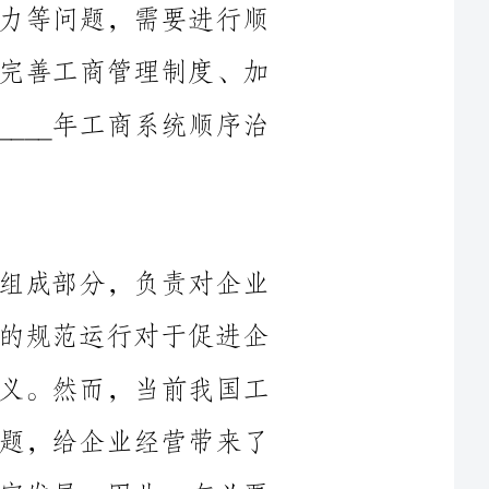
强对企业的违法处罚力度等方面，提出了____年工商系统顺序治
工商系统是国家行政管理体制的重要组成部分，负责对企业
进行注册、监管和管理等工作。工商系统的规范运行对于促进企
业的健康发展、维护市场秩序具有重要意义。然而，当前我国工
商系统中存在着顺序混乱、监管不力等问题，给企业经营带来了
一定的困扰，也影响了中国经济的持续稳定发展。因此，有必要
制定____年工商系统顺序治理的行动方案，以改进当前工商系统
的运行状态，提升监管效能，推动工商管理制度的完善，加强对
企业的违法处罚力度，为中国经济的发展提供良好的营商环境。