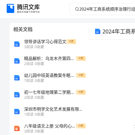
2024
年
相关文档
2024年工
工
领导讲话学习心得范文
付费
商
3
阅读
0
收藏
系
精品解析：乌龙木齐第四中学数学人教版七年级下册不等式与不等式组专项测评试题（详解版）
付费
2
阅读
0
收藏
统
幼儿园中班英语教案冬眠的动物醒来了
付费
7
阅读
0
收藏
顺
初一七年级地理第二学期教师教学工作总结
付费
2
阅读
0
收藏
序
深圳市明学文化艺术发展有限公司介绍企业发展分析报告
治
1
阅读
0
收藏
八年级语文上册 父母的心课件 苏教版
付费
理
3
阅读
0
收藏