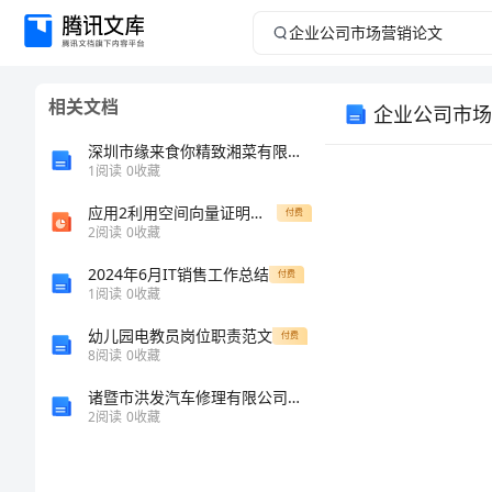
企
业
相关文档
企业公司市场
公
深圳市缘来食你精致湘菜有限公司介绍企业发展分析报告
司
1
阅读
0
收藏
应用2利用空间向量证明垂直问题
市
付费
2
阅读
0
收藏
场
2024年6月IT销售工作总结
付费
1
阅读
0
收藏
营
幼儿园电教员岗位职责范文
付费
8
阅读
0
收藏
销
诸暨市洪发汽车修理有限公司介绍企业发展分析报告
论
2
阅读
0
收藏
文