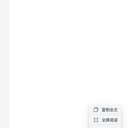
企
业
公
司
市
场
营
销
论
的
文
产
复制全文
品
全屏阅读