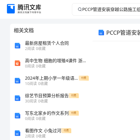
PCCP
管
相关文档
PCCP管道
道
最新房屋租赁个人合同
安
2
阅读
0
收藏
装
高中生物 细胞的增殖4课件 浙科版必修1
0
阅读
0
收藏
穿
2024年上期小学一年级语文三单元三维目标检测题
付费
10
阅读
0
收藏
越
综艺节目预算分析报告
付费
30
阅读
0
收藏
公
写东北家乡的作文系列
付费
路
0
阅读
0
收藏
看图作文 小兔过河
付费
施
2
阅读
0
收藏