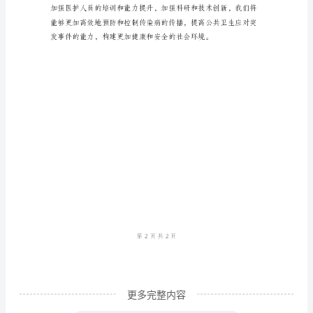
球
疫
管控，控制感染疾病
情
持
续
发
展
和
突
发
公
共
更多完整内容
卫