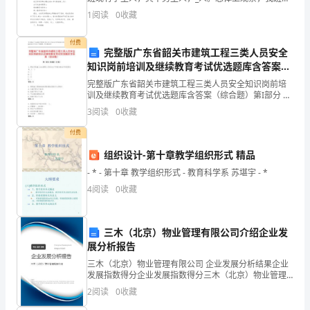
战
学生男女人数相差虽不大，但部分男生有厌学现象，学
1
阅读
0
收藏
习目的不明确，自觉性较差，课堂纪律涣散。全班在个
和
付费
变
完整版广东省韶关市建筑工程三类人员安全
知识岗前培训及继续教育考试优选题库含答案
革。
（综合题）
完整版广东省韶关市建筑工程三类人员安全知识岗前培
为
训及继续教育考试优选题库含答案（综合题）第I部分 单
选题（50题）1. 建证书筑施工企业管理人员安全生产考
3
阅读
0
收藏
核合格证书有效期为 年。( )A
了
付费
更
组织设计-第十章教学组织形式 精品
好
- * - 第十章 教学组织形式 - 教育科学系 苏堪宇 - *
4
阅读
0
收藏
地
预
三木（北京）物业管理有限公司介绍企业发
防
展分析报告
和
三木（北京）物业管理有限公司 企业发展分析结果企业
发展指数得分企业发展指数得分三木（北京）物业管理
有限公司综合得分说明：企业发展指数根据企业规模、
控
2
阅读
0
收藏
企业创新、企业风险、企业活力四个维度对企业发展情
况进