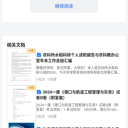
继续阅读
生
事
件
的
相关文档
频
付费
农科所水稻科研个人述职报告与农科教办公
繁
室年末工作总结汇编
发
尊敬的领导、各位同事，大家好！本人是农科所水稻科
研小组的XXX，今天非常荣幸地向领导和各位同事汇报一
生，
下本人在最近一段时间内的科研工作。我要对大家说明
1
阅读
0
收藏
的是，我们小组的主要研究方向是水稻的优化种植技术
感
和育
付费
2024一建《港口与航道工程管理与实务》试
染
卷II卷（附答案）
2024一建《港口与航道工程管理与实务》试卷II卷（附
科
答案）考试须知：1.考试时间：180分钟，满分为160
分。 2.全卷共三大题，包括单项选择题、多项选择题和
管
3
阅读
0
收藏
案例分析题。3.作答单项选择题和多项选择
理