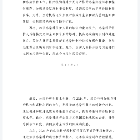
年
感
染
科
管
理
制
度，
2000
字
随
着
全