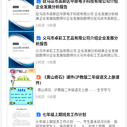
驻马店市高新区中原电子科技有限公司介绍
企业发展分析报告
制
驻马店市高新区中原电子科技有限公司 企业发展分析结
度
果企业发展指数得分企业发展指数得分驻马店市高新区
中原电子科技有限公司综合得分说明：企业发展指数根
2
阅读
0
收藏
在
据企业规模、企业创新、企业风险、企业活力四个维度
对企
2024
义乌市卓彩工艺品有限公司介绍企业发展分
析报告
年
义乌市卓彩工艺品有限公司 企业发展分析结果企业发展
指数得分企业发展指数得分义乌市卓彩工艺品有限公司
将
综合得分说明：企业发展指数根据企业规模、企业创
2
阅读
0
收藏
新、企业风险、企业活力四个维度对企业发展情况进行
面
评价。
付费
临
《黄山奇石》课件(沪教版二年级语文上册课
件)
更
- 黄山奇石 - 沪教版二年级语文上册 - - - - 生字学习
大
5
阅读
0
收藏
的
七年级上期班务工作计划
挑
七年级上期班务工作计划 一、学生基本状况分析 我
班现有学生人，其中男生人，_人。总体上观察，我班的