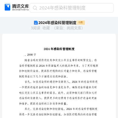
2024
2024年感染科管理制度
年
2024年感染科管理制度
付费
感
3
阅读
收藏
（
来自
：
尚阅文库
）
染
科
管
理
制
度
，2000字
2024