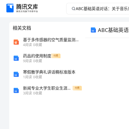
ABC
基
相关文档
ABC基础英
础
基于多传感器的空气质量监测系统设计
英
4
阅读
0
收藏
语
药品的使用制度
付费
9
阅读
0
收藏
对
寒假散学典礼讲话稿标准版本
1
阅读
0
收藏
话：
新闻专业大学生职业生涯规划范文
付费
3
阅读
0
收藏
关
于
音