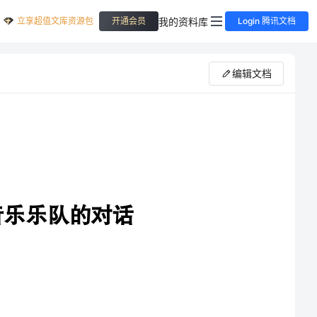
立享超值文库资源包
我的资料库
开通会员
Login 腾讯文档
编辑文档