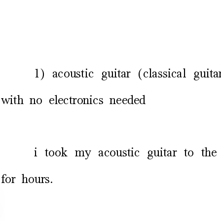
withnoelectronicsneeded
我