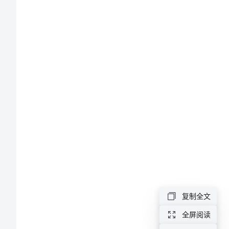
乐
乐
队
的
forhours.
对
话
ABC
基
础
复制全文
英
全屏阅读
语