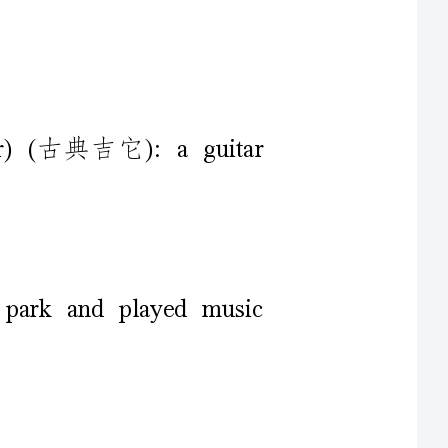
1)acousticguitar(classicalguitar)(古典吉它):aguitar
itookmyacousticguitartotheparkandplayedmusic
把我的老吉它带到公园里，在那儿弹了几个小时的音乐。
2)amplifier(amp)(扬声器，扩音器):abox-likespeaker