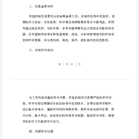
叶
教
捡落叶教案的技巧。
案
的
一、明确任务目标
技
巧
2
快
速
制
二、收集备课资料