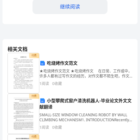
2
继续阅读
教
案
是
教
相关文档
师
付费
吃烧烤作文范文
备
★吃烧烤作文范文 ★吃烧烤作文 在日常、工作或中，
学生的学习兴趣和学习动力。
许多人都有过写作文的经历，对作文都不陌生吧，作文
课
根据写作时限的不同可以分为限时作文和非限时作文。
1
阅读
0
收藏
还是对作文一筹莫展吗？下面是为大家的吃烧烤作文，
的
欢
四、巩固教学过程
付费
重
小型攀爬式窗户清洗机器人-毕业论文外文文
献翻译
要
SMALL-SIZE WINDOW CLEANING ROBOT BY WALL
CLIMBING MECHANISM1. INTRODUCTIONRecently,
工
there have been
1
阅读
0
收藏
作
付费