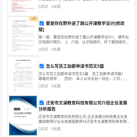
为学生的学习发展做好服务。
后面，但as引导的修饰全句的定语从句可以放在句首。
提
5
阅读
0
收藏
2) 先行词：被定语从句修饰的成份。先行词可以为
高
付费
要是你在野外迷了路公开课教学设计[修改
教
版]
第一篇：要是你在野外迷了路公开课教学设计1、课件出
学
示指南针图片。 2、介绍、认识指南针，并了解指南针的
作用：帮人们辨别方向 3、创设情境：有一天，小红帽去
效
3
阅读
0
收藏
外婆家送蛋糕和葡萄酒，走着走着她来到一片树林里
果，
怎么写员工加薪申请书范文5篇
增
怎么写员工加薪申请书范文5篇 员工加薪申请书篇1
尊敬的领导： 您好! 本人从毕业后一向在---工作，至
加
今已经是第--个年头过半了。经过慎重的思考，特向您提
3
阅读
0
收藏
出加薪请求，理由如下： 1
学
生
迁安市文澜教育科技有限公司介绍企业发展
分析报告
的
迁安市文澜教育科技有限公司 企业发展分析结果企业发
展指数得分企业发展指数得分迁安市文澜教育科技有限
学
公司综合得分说明：企业发展指数根据企业规模、企业
2
阅读
0
收藏
创新、企业风险、企业活力四个维度对企业发展情况进
习
行评