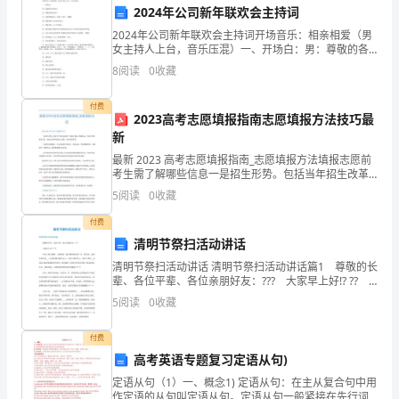
之
2024年公司新年联欢会主持词
2024年公司新年联欢会主持词开场音乐：相亲相爱（男
一，
女主持人上台，音乐压混）一、开场白：男：尊敬的各
位领导！女：尊敬的各位来宾！合：亲爱的朋友们，大
8
阅读
0
收藏
而
五、课程总结与评价
家下午好！（鞠躬）男：我是来
高
付费
2023高考志愿填报指南志愿填报方法技巧最
质
新
最新 2023 高考志愿填报指南_志愿填报方法填报志愿前
量
考生需了解哪些信息一是招生形势。包括当年招生改革
的一些重大举措、管理办法、全省各科类报考人数、各
5
阅读
0
收藏
的
批次各科类招生计划数、录取比例等等。二是招生政策
付费
教
清明节祭扫活动讲话
案
清明节祭扫活动讲话 清明节祭扫活动讲话篇1 尊敬的长
辈、各位平辈、各位亲朋好友：??? 大家早上好!? ??
不
在这个春光明媚、万物复苏、桃红柳绿的阳春三月，我
5
阅读
0
收藏
们从__来到风景佳美__，看到美丽富
但
付费
可
高考英语专题复习定语从句)
定语从句（1）一、概念1) 定语从句：在主从复合句中用
以
作定语的从句叫定语从句。定语从句一般紧接在先行词