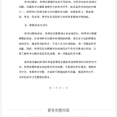
作
高
质
量
的
捡
落
叶
三、安排教学活动
教
案
的
技
巧
更多完整内容