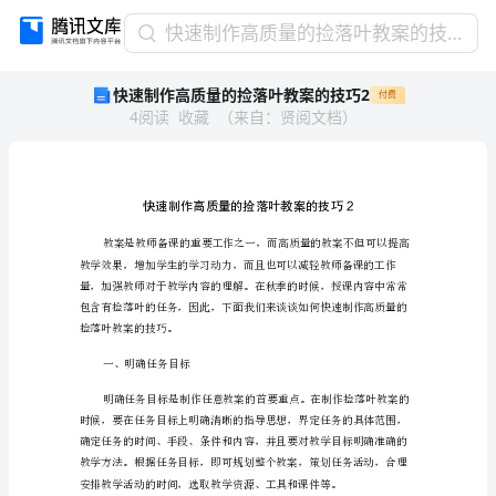
快
快速制作高质量的捡落叶教案的技巧2
速
快速制作高质量的捡落叶教案的技巧2
付费
制
4
阅读
收藏
（
来自
：
贤阅文档
）
作
高
质
量
的
捡
落