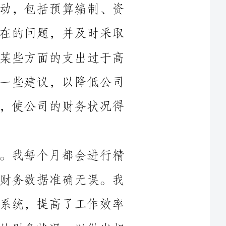
了措施来解决它们。例如，我发现公司在某些方面的支出过于高
昂，因此我制定了新的预算计划并提供了一些建议，以降低公司
的费用开支。这些改变取得了明显的效果，使公司的财务状况得
其次，我负责处理公司的账目和账户。我每个月都会进行精
确的账目记录和对账工作，以确保公司的财务数据准确无误。我
还建立了一个可以方便查看和追踪账目的系统，提高了工作效率
和准确性。这也有助于公司及时了解自己的财务状况，以做出相
另外，我还负责解决一些与税务有关的问题。我对税法和税
关备忘
录。我还协助公司向税务机关提交相关申报表，确保公司的税务