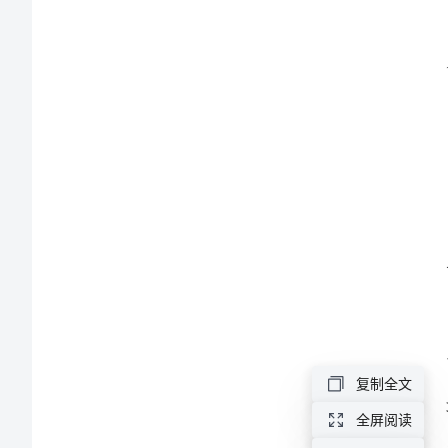
结
办
公
室
财
务
方
面
应的
工
作
复制全文
总
结
全屏阅读