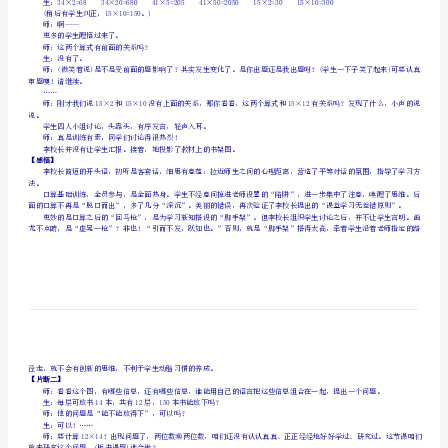
节
其他学校校长(包括副校长)的精彩示范课写给我们，以飨读者。
成
过程中，我们“实录”了其中的几个片断。
就
【片断一】
看见校长来到自己班讲课，同学们自是兴奋不已。
完
美
(华
学生们劲头十足，齐声说：“好！”
生：21×3=63；21×30=630
应
生：下面数是上面数的10倍。
龙)
师：好！继续。
灭
(稍后有学生纠正，15×10=150。)
师：啊——
蛤
更多的学生醒悟过来了。