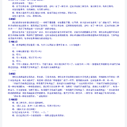
笼
师：这两个算式有前面的关系吗？
生：没有了。
侄
审题噢！请继续。
索
……
垮
说。
骤
学生四人小组讨论，头靠头，有序发言，轻声入耳。
师：真是训练有素，同学们讨论得很热烈！
礼
李校长并没有让学生汇报。接着，她投影了教材上的书架图。
【感悟】
熄
竹
法。
床
谭
慢
腋
试