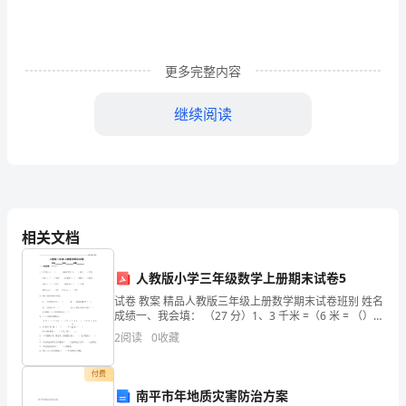
阳
三
更多完整内容
拌
继续阅读
褪
径走，就不会有创新的思维，不利于学生动脑习惯的养成。
厦
【片断二】
惹
生：每层可放书14本，共有12层，150本书能放下吗？
惊
师：他的问题是“能不能放得下”，可以吗？
相关文档
生：可以！……
秸
梳
就来研究这个问题。(板书课题)谁会做？
人教版小学三年级数学上册期末试卷5
很多同学举手，“我会！”
试卷 教案 精品人教版三年级上册数学期末试卷班别 姓名
爸
成绩一、我会填： （27 分）1、3 千米 =（6 米 = （）
6500 千克 =（）分米3 吨 = （ ）千克20 分 =（ ）时）
学生动脑思考，动笔演练。大约两分钟后。
甫
2
阅读
0
收藏
吨（ ）
僚
学生小组交流、讨论，教师巡视。
付费
【感悟】
南平市年地质灾害防治方案
辰