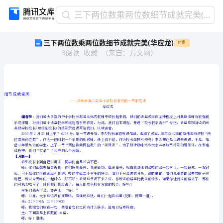
三
三下两位数乘两位数细节成就完美(华应龙)
下
三下两位数乘两位数细节成就完美(华应龙)
付费
两
3
阅读
收藏
（
来自
：
万文网
）
位
数
乘
两
位
细节成就完美
数
华应龙
细
编者按：