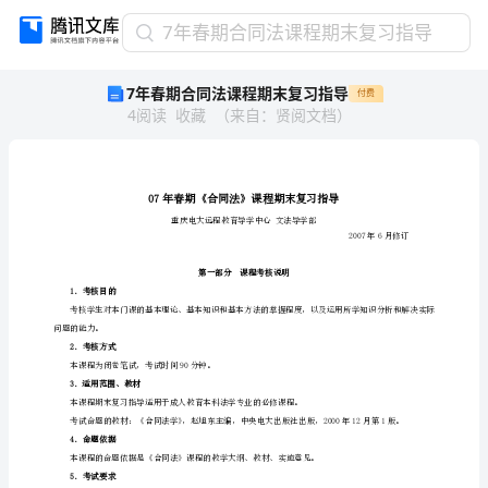
7
7年春期合同法课程期末复习指导
年
7年春期合同法课程期末复习指导
付费
春
4
阅读
收藏
（
来自
：
贤阅文档
）
期
合
同
法
课
程
期