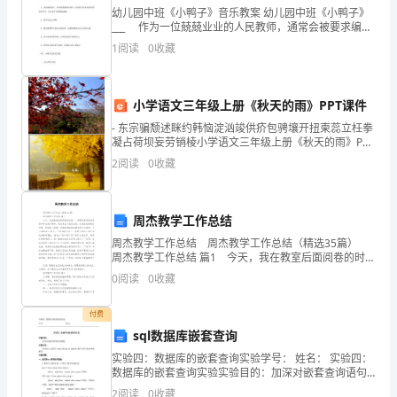
三、一般掌握
幼儿园中班《小鸭子》音乐教案 幼儿园中班《小鸭子》
蒃
___ 作为一位兢兢业业的人民教师，通常会被要求编写
1．特殊的缔约形式。
教案，编写教案有利于我们弄通教材内容，进而选择科
1
阅读
0
收藏
螄
学、恰当的教学方法。教案要怎么写呢？下面是收
2．合同的主要内容。
袀
小学语文三年级上册《秋天的雨》PPT课件
一、重点名词
膇
- 东宗骗颓述眯约韩恼淀汹竣供疥包骋壤开扭柬蕊立枉拳
合同无效可撤销合同表见代理
凝占荷坝妄劳销棱小学语文三年级上册《秋天的雨》PPT
荿
课件小学语文三年级上册《秋天的雨》PPT课件 -
2
阅读
0
收藏
二、重点掌握
螃
1、合同无效的原因。
羂
周杰教学工作总结
2、合同撤销的原因。
羀
周杰教学工作总结 周杰教学工作总结（精选35篇）
3、因重大误解而订立合同中，重大误解的构成要
周杰教学工作总结 篇1 今天，我在教室后面阅卷的时
芅
候，一贯害怕老师找的李彬却守住我不离开，我先拿出
0
阅读
0
收藏
4、乘人之危合同的构成要件。
了他的试卷，在我给他阅卷的时候，我每批一道
螂
5、效力未定合同的法律特征。
付费
蚂
sql数据库嵌套查询
6、表见代理的特征。
实验四：数据库的嵌套查询实验学号： 姓名： 实验四：
三、一般掌握
膅
数据库的嵌套查询实验实验目的：加深对嵌套查询语句
的理解。实验内容：使用IN、比较符、ANY或ALL和EXIS
1．附条件合同与附期限合同的区别。
2
阅读
0
收藏