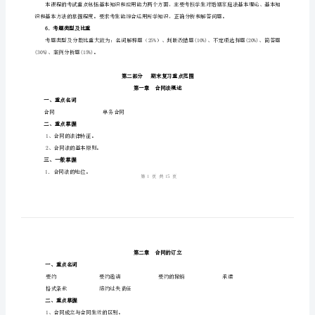
末
1．考核目的
复
问题的能力。
习
2．考核方式
指
本课程为闭卷笔试，考试时间90分钟。
3．适用范围、教材
导
莀
蚁
4．命题依据
螆
肄
5．考试要求
芆
蚀
6．考题类型及比重