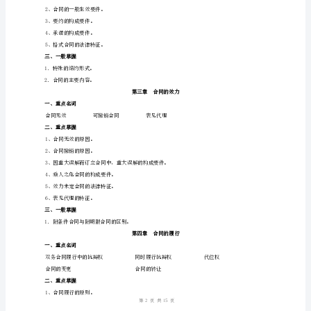
衿
袇
(30%)、案例分析题(15%)。
膂
虿
薈
肂
一、重点名词
合同单务合同
肈
二、重点掌握
蚈
1、合同的法律特征。
螁
2、合同法的基本原则。
袅
三、一般掌握
蒇
1．合同法的地位。
1
15
蚇
袃