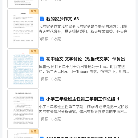
膁
荿
付费
一、重点名词
我的家乡作文_63
袄
我的家乡作文我的家乡我的家乡是个美丽的地方：那里
羈
春天鲜花盛开，夏天绿树成阴，秋天鲜果飘香，冬天白
合同的变更合同的转让
雪一片，美丽极了！春姑娘珊珊地来到人间，百花盛
3
阅读
0
收藏
开，万物复苏，到处是生机勃勃的景象。小溪也慢慢开
膇
二、重点掌握
始融
付费
莈
1、合同履行的原则。
初中语文 文学讨论（现当代文学）悼鲁迅
2
15
羆
悼鲁迅 民廿五年十月十九日鲁迅死于上海。时我在纽
约，第二天见Herald－Tribune电信，惊愕之下，相与告
芃
友，友亦惊愕。若说悲悼，恐又不必，盖非所以悼鲁迅
1
阅读
0
收藏
也。 鲁迅不怕死，何为以死悼之
蒆
莇
小学三年级班主任第二学期工作总结_1
小学三年级班主任第二学期工作总结 总结是把一定阶段
蚆
内的有关情况分析研究，做出有指导性结论的书面材
料，它可以使我们更有效率，我想我们需要写一份总结
肆
1
阅读
0
收藏
了吧。那么我们该怎么去写总结呢？以下是小编为大家
整
莂
付费