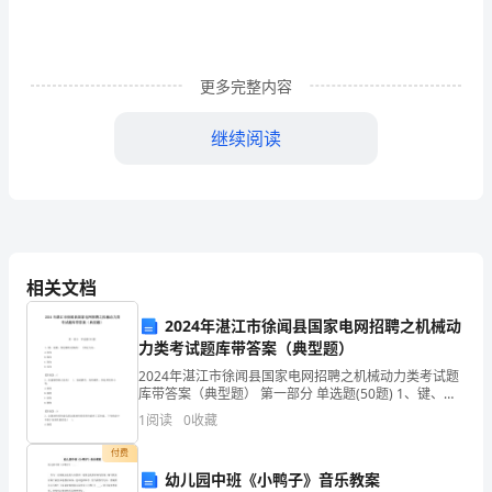
膀
莃
更多完整内容
蚆
羅
继续阅读
羃
一、重点名词
艿
蚆
格式条款缔约过失责任
相关文档
蚅
二、重点掌握
1、合同成立与合同生效的区别。
2024年湛江市徐闻县国家电网招聘之机械动
腿
力类考试题库带答案（典型题）
2、合同的一般生效要件。
膅
2024年湛江市徐闻县国家电网招聘之机械动力类考试题
3、要约的构成要件。
库带答案（典型题） 第一部分 单选题(50题) 1、键、花
蚅
键、紧定螺钉是轴的( )固定方法。A.径向B.轴向C.周向D.
1
阅读
0
收藏
4、承诺的构成要件。
双向【答案】：C2
螇
付费
5、格式合同的法律特征。
幼儿园中班《小鸭子》音乐教案
羁