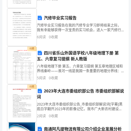
布于天空的每一角落，将大气层内的所有物体全部包围
比
尔
汽修毕业实习报告
在
汽修毕业实习报告在我的汽修专业学习即将结束之际，
我有幸能够获得一次宝贵的实习机会，进入一家汽修行
纽
业知名的修车厂进行实习。这段时间的实习经历让我深
6
阅读
0
收藏
刻体会到了汽修行业的艰辛与挑战，也让我对自己的未
约
来规划有
付费
四川省乐山外国语学校八年级地理下册 第
某
五、六章复习提纲 新人教版
电
八年级地理下册 第五、六章复习提纲 第五章地理区域和
界线秦岭——淮河一线是我国一条重要的地理分界线：1
车
月份0℃等温线经过的地方；800毫米年降水量线经过的
5
阅读
0
收藏
地方；亚热带与暖温带的分界线；湿润地区与半湿润
站
付费
2023年大连市委组织部公告 市委组织部解说
卖
词
2023年大连市委组织部公告_市委组织部解说词[字幕]黑
报，
底白字翻开2023年的影像记忆，我市广大新农村建设指
导员，积极投入于社会新农村建设，在农业生产一线，
一
2
阅读
0
收藏
在工厂企业车间，在抗洪救灾前线，在冰冻灾
个
南通阿凡提物流有限公司介绍企业发展分析