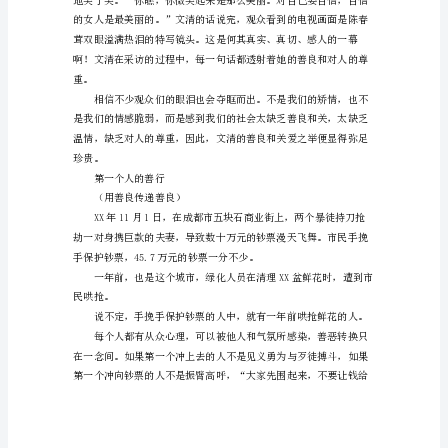
国
著
名
记
者
威
文清的话
廉
（良言一句三冬暖）
比
尔
曾
经
讲
过