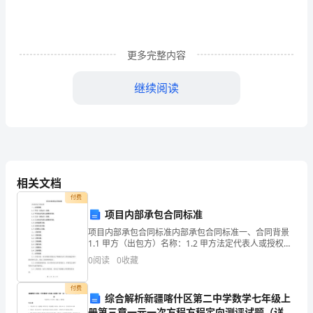
一
段
自
更多完整内容
己
继续阅读
的
经
历。
相关文档
10
付费
项目内部承包合同标准
岁
项目内部承包合同标准内部承包合同标准一、合同背景
那
1.1 甲方（出包方）名称：1.2 甲方法定代表人或授权代
表：1.3 乙方（承包方）名称：1.4 乙方法定代表人或授
0
阅读
0
收藏
年，
权代表：1.5 合同签署日期：1.6
比
付费
综合解析新疆喀什区第二中学数学七年级上
重。
册第三章一元一次方程方程定向测评试题（详解