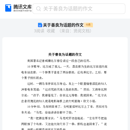
关
关于善良为话题的作文
于
关于善良为话题的作文
付费
善
3
阅读
收藏
（
来自
：
贤阅文档
）
良
为
话
题
的
作
文