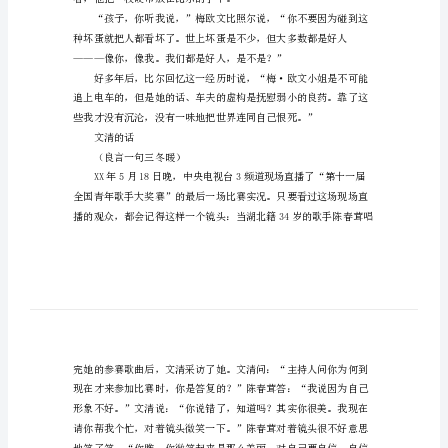
关
个男子扬长而去。
于
善
良
为
话
题
的
作
文
着，他把一枚硬币放在比尔的手中。
美