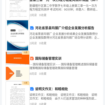
尔
版）
新疆喀什区第二中学数学七年级上册第三章一元一次方
成
程方程定向测评 考试时间：90分钟；命题人：教研组考
生注意：1、本卷分第I卷（选择题）和第Ⅱ卷（非选择
2
阅读
0
收藏
了
题）两部分，满分100分，考试时间90分钟2、答卷
孤
河北省景县玛钢厂介绍企业发展分析报告
珍贵。
儿。
河北省景县玛钢厂 企业发展分析结果企业发展指数得分
企业发展指数得分河北省景县玛钢厂综合得分说明：企
业发展指数根据企业规模、企业创新、企业风险、企业
一
第一个人的善行
2
阅读
0
收藏
活力四个维度对企业发展情况进行评价。该企业的综合
评价
天，
（用善良传递善良）
付费
靠
国际储备管理实训
- - 国际储备管理实训 - - - 国际储备管理概述国际储备管
卖
理策略国际储备管理政策国际储备管理
8
阅读
0
收藏
报
为
付费
说明文作文：和睦相处
生
民哄抢。
说明文作文：和睦相处 说明文作文：和睦相处 说明
文作文：和睦相处 由于人们追求富饶的种种强烈欲
的
望，地球的环境污染变得越来越强，以导致二氧化碳分
2
阅读
0
收藏