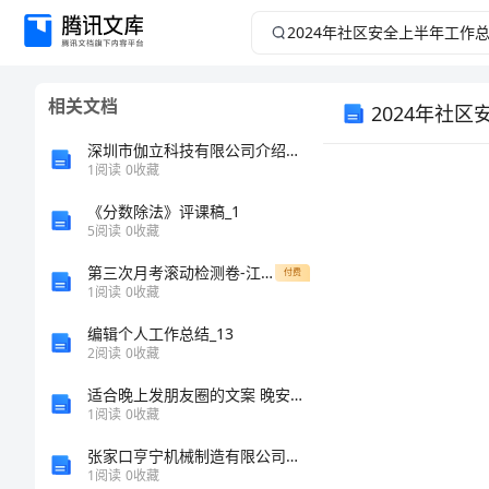
2024
年
相关文档
2024年社
社
深圳市伽立科技有限公司介绍企业发展分析报告
区
1
阅读
0
收藏
安
《分数除法》评课稿_1
5
阅读
0
收藏
全
第三次月考滚动检测卷-江苏南通市田家炳中学北师大版物理九年级电磁现象专题测评A卷（附答案详解）
付费
1
阅读
0
收藏
上
编辑个人工作总结_13
2
阅读
0
收藏
半
适合晚上发朋友圈的文案 晚安语录心情句子
年
1
阅读
0
收藏
张家口亨宁机械制造有限公司介绍企业发展分析报告
工
1
阅读
0
收藏