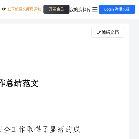
立享超值文库资源包
我的资料库
开通会员
Login 腾讯文档
编辑文档
大家好！回首2023年上半年，社区安全工作取得了显著的成
绩。在全体干部职工的共同努力下，社区的安全环境得到了显著
改善，居民对社区治安满意度提高，犯罪率明显下降。在此，我