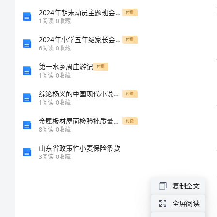
作
2024年期末动员主题班会范文
付费
1
阅读
0
收藏
总
工作格局
2024年小学五年级家长会开学初班主任发言稿
付费
6
阅读
0
收藏
结
第一水乡周庄游记
付费
1
阅读
0
收藏
范
综论杨义的中国现代小说研究
付费
文
1
阅读
0
收藏
2024
金属板材屋面检验批质量验收记录表
付费
8
阅读
0
收藏
年
山东省政策性小麦保险条款
社
3
阅读
0
收藏
区
复制全文
安
全屏阅读
全