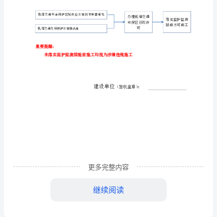
护
项
2、
“
目
告
知
3、
单
4、
轨
道
更多完整内容
交
继续阅读
通
轨道交通安全保护区域作业方案技术审查意见
安