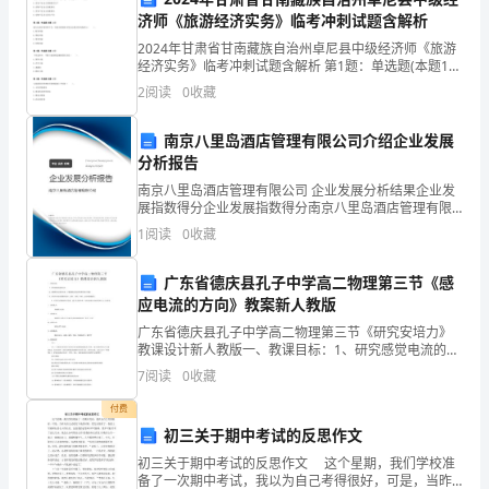
项
济师《旅游经济实务》临考冲刺试题含解析
目
2024年甘肃省甘南藏族自治州卓尼县中级经济师《旅游
经济实务》临考冲刺试题含解析 第1题：单选题(本题1
均
分)旅游产业作为国民经济的新兴产业，是一个以提供
2
阅读
0
收藏
（ ）行业。A.劳务产品为主的物质性生产B.实
须
南京八里岛酒店管理有限公司介绍企业发展
按
分析报告
南京八里岛酒店管理有限公司 企业发展分析结果企业发
照
展指数得分企业发展指数得分南京八里岛酒店管理有限
公司综合得分说明：企业发展指数根据企业规模、企业
《上
1
阅读
0
收藏
创新、企业风险、企业活力四个维度对企业发展情况进
行评
海
广东省德庆县孔子中学高二物理第三节《感
应电流的方向》教案新人教版
市
广东省德庆县孔子中学高二物理第三节《研究安培力》
轨
教课设计新人教版一、教课目标：1、研究感觉电流的方
向2、理解楞次定律的内容，并能娴熟运用定律来解决相
7
阅读
0
收藏
关问题。3、培育学生的实验操作技术，剖析、归纳、归
道
纳
付费
交
初三关于期中考试的反思作文
通
初三关于期中考试的反思作文 这个星期，我们学校准
备了一次期中考试，我以为自己考得很好，可是，当昨