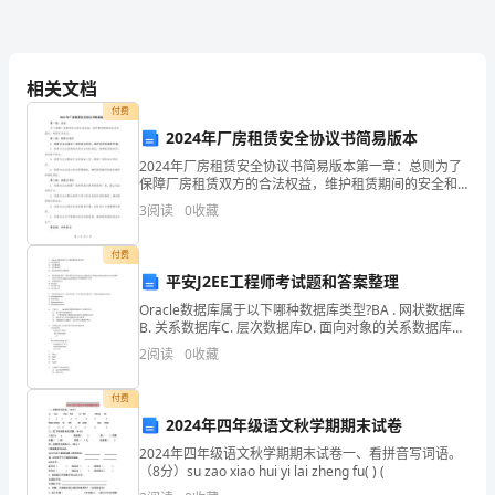
见见
全
轨道交通专项保护方案确认单
保
相关文档
护
付费
重要提醒：
2024年厂房租赁安全协议书简易版本
区
2024年厂房租赁安全协议书简易版本第一章：总则为了
监
保障厂房租赁双方的合法权益，维护租赁期间的安全和
稳定，特制定本协议。第二章：租赁方责任1. 租赁方应
3
阅读
0
收藏
当保证厂房的安全使用，维护良好的租赁环境。2.
护
付费
项
平安J2EE工程师考试题和答案整理
目
Oracle数据库属于以下哪种数据库类型?BA . 网状数据库
B. 关系数据库C. 层次数据库D. 面向对象的关系数据库转
告
发HTTP请求一般有两种方法,response.sendRedirect
2
阅读
0
收藏
知
付费
单
2024年四年级语文秋学期期末试卷
所
2024年四年级语文秋学期期末试卷一、看拼音写词语。
（8分）su zao xiao hui yi lai zheng fu( ) (