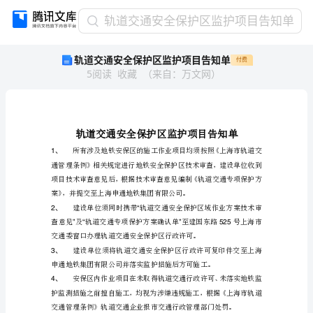
轨
轨道交通安全保护区监护项目告知单
道
轨道交通安全保护区监护项目告知单
付费
交
5
阅读
收藏
（
来自
：
万文网
）
通
安
全
保
护
区
1、
监