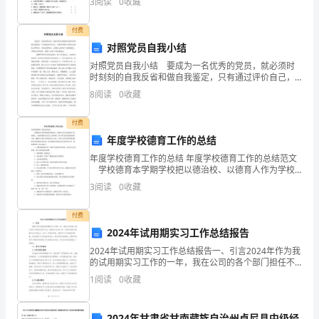
有
3
阅读
0
收藏
涉
付费
对照党员自我小结
及
对照党员自我小结 要成为一名优秀的党员，就必须时
地
时刻刻的自我反省和做自我鉴定，只有通过评价自己，
才能真真的认识到自己的优点和缺点，从而改掉缺点，
8
阅读
0
收藏
铁
完善自己的各个方面的能力。对照党员的条件，我做了
自如下
安
付费
年度学校德育工作的总结
保
年度学校德育工作的总结 年度学校德育工作的总结范文
学校德育本学期学校把以德治校、以德育人作为学校
区
德育工作的核心，全面贯彻落实社会主义荣辱观，在对
3
阅读
0
收藏
学生进行的德育教育方面，遵循中心校在年初制定的大
的
目
付费
施
2024年试用期实习工作总结报告
工
2024年试用期实习工作总结报告一、引言2024年作为我
的试用期实习工作的一年，我在公司的各个部门担任不
作
同岗位的实习生，积极参与各项工作，并通过实践不断
1
阅读
0
收藏
提升自己的能力。在这一年的时间里，我经历了许多挑
业
2024年甘肃省甘南藏族自治州卓尼县中级经