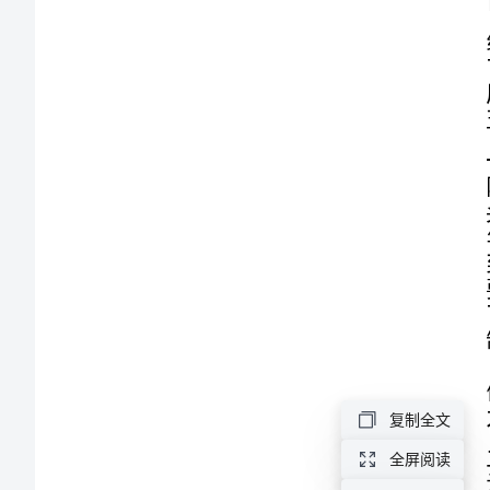
设
工
作
会
议
力。
上
的
讲
复制全文
话
全屏阅读
在