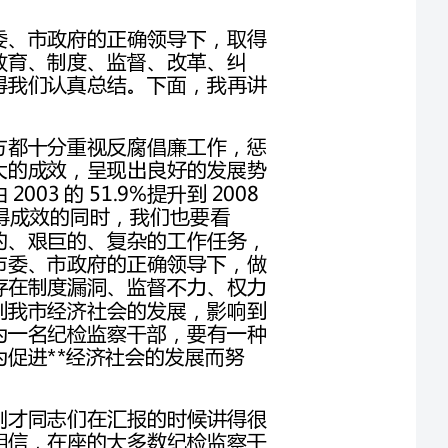
一是要认清形势，增强使命感。当前，从中央到地方都十分重视反腐倡廉工作，惩
防体系建设纵深推进，党风廉政建设工作取得了重大的成效，呈现出良好的发展势
头。群众对我们党抓反腐倡廉建设工作的满意度，由2003的51.9%提升到2008
。然而，在取得成效的同时，我们也要看
到，反腐倡廉的形势依然较为严峻，这是一项长期的、艰巨的、复杂的工作任务，
要常抓不懈。我市的党风廉政建设和反腐败工作在市委、市政府的正确领导下，做
了大量工作，取得了明显的成效，同时也要看到还存在制度漏洞、监督不力、权力
制约不规范等问题。这些问题的存在，必然会影响到我市经济社会的发展，影响到
“一个主题，九个重点”工作部署的推进。我们作为一名纪检监察干部，要有一种
使命感和责任感，爱岗敬业，抓好纪检监察工作，为促进**经济社会的发展而努
二是要振奋精神，坚定做好纪检监察工作的信心。刚才同志们在汇报的时候讲得很
认真很坦诚，也提到了工作中遇到的一些困难。我相信，在座的大多数纪检监察干
部原先都曾在其它的岗位工作过。应当看到，任何一个岗位都有它不同的特点，不
同的岗位都面临着各自不同的情况。我们要端正态度，正确地看待目前存在的困难
和问题，要对工作充满信心，对未来充满信心，只要我们认真做好自己的工作，积
极争取市委、市政府的支持，相信问题就一定可以解决。我们一定要对纪检监察工
三是要突出重点，把握新时期的纪检监察工作任务。对纪检监察工作的内容，我们
要做到心中有数。省纪委书记尚勇同志去年来瑞金调研时，对新时期抓好纪检监察
工作提出了三点意见，一是为科学发展观的落实营造良好的廉政环境；二是为维护
群众利益抓好执法监察、纠风等工作，对损害群众利益的行为要及时制止、纠正、