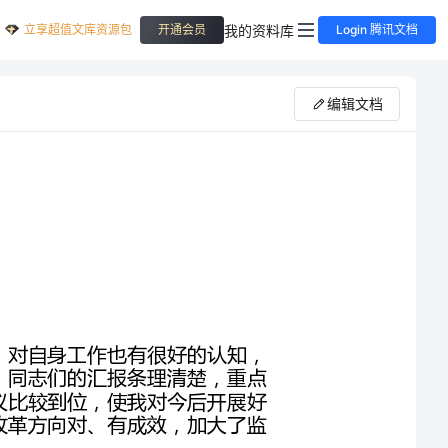
立享超值文库资源包
我的资料库
开通会员
Login 腾讯文档
编辑文档
刚才听了同志们的汇报，感觉大家作了充分的准备，对自身工作也有很好的认知，
发言讲得很好。一是说明我市纪检干部的素质较高。同志们的汇报条理清楚，重点
突出，对纪检监察业务比较熟悉，提出的意见和建议比较到位，使我对今后开展好
纪检监察工作增强了信心；二是我市纪检派驻机构改革方向对、有成效，加大了监
级纪委的肯定；三是市直单位的惩防体系建设在市委、市政府的正确领导下，取得
了成效，党风廉政建设取得了阶段性的成果，在抓教育、制度、监督、改革、纠
风、惩处等方面，做了大量的工作，出了亮点，值得我们认真总结。下面，我再讲