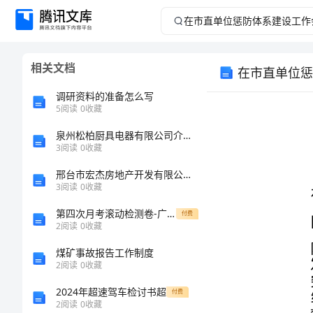
在
市
相关文档
在市直单位惩
直
调研资料的准备怎么写
单
5
阅读
0
收藏
泉州松柏厨具电器有限公司介绍企业发展分析报告
位
3
阅读
0
收藏
惩
邢台市宏杰房地产开发有限公司太行路分公司介绍企业发展分析报告
同志们：
3
阅读
0
收藏
防
第四次月考滚动检测卷-广西钦州市第一中学数学八年级下册三角形定向训练B卷（解析版）
付费
2
阅读
0
收藏
体
煤矿事故报告工作制度
系
2
阅读
0
收藏
2024年超速驾车检讨书超
付费
建
2
阅读
0
收藏
五点意见。