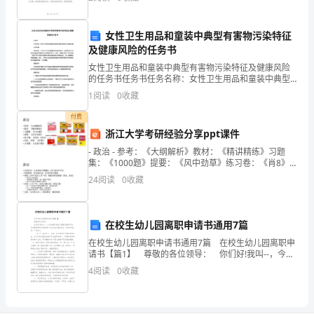
共场所的安全。其目的是提高安全防范能力，预防和打
有
击各类违
品
女性卫生用品和童装中典型有害物污染特征
及健康风险的任务书
行，
女性卫生用品和童装中典型有害物污染特征及健康风险
讲
的任务书任务书任务名称：女性卫生用品和童装中典型
有害物污染特征及健康风险任务背景：现代社会，人们
1
阅读
0
收藏
对于卫生和健康的需求越来越高，尤其是女性卫生用品
奉
和童装的
付费
献、
浙江大学考研经验分享ppt课件
有
- 政治 - 参考：《大纲解析》教材：《精讲精练》习题
集：《1000题》提要：《风中劲草》练习卷：《肖8》
《肖4》时政、形策：《形策》主观题：《必备20题》
作
24
阅读
0
收藏
为;
在校生幼儿园离职申请书通用7篇
强
在校生幼儿园离职申请书通用7篇 在校生幼儿园离职申
化
请书【篇1】 尊敬的各位领导： 你们好!我叫--，今天
能够申请幼儿园教师职称评定，首先感谢领导为我创造
4
阅读
0
收藏
政
了这次机会!借此机会，请允许我介绍一下
治