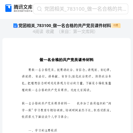
党
党团相关_783100_做一名合格的共产党员课件材料
团
党团相关_783100_做一名合格的共产党员课件材料
付费
相
4
阅读
收藏
（
来自
：
第一文库网
）
关
_783100_
做
一
名
合
格