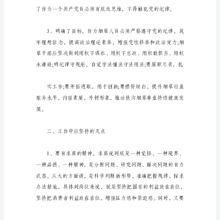
一
名
合
格
的
共
产
党
政，切实履行好烟草人员的职责。
员
课
件
材