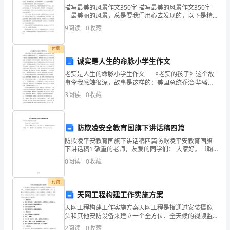
治、
描写最美的风景作文350字 描写最美的风景作文350字
最美丽的风景，总是要我们用心去发现的，以下是精
有
心为大家的描写最美的风景350字，推荐给大家参考，欢
9
阅读
0
收藏
送大家前来阅读。 风景使人愉悦，风景使
信
付费
念，
诚实是人生的命脉小学生作文
讲
老实是人生的命脉小学生作文 《老实的孩子》这个故
事令我感触很深，故事是这样的：美国总统乔治·华盛顿
规
小时候的一天，小华盛顿因为好奇不小心砍下了一棵爸
3
阅读
0
收藏
爸一直很喜爱的小樱桃树，他顿时束手无策，既不想让
爸
矩、
有
防欺凌安全教育国旗下讲话稿四篇
展。
防欺凌平安教育国旗下讲话稿四篇防欺凌平安教育国旗
纪
下讲话稿1 敬重的老师，友爱的同学们： 大家好。〔鞠
躬〕我是八〔15〕班的xx，很兴奋今日能在国旗下演
律，
0
阅读
0
收藏
讲。今日，我的演讲主题是校内
二、工作中应坚持的几点
讲
付费
天网工程构建工作实施方案
道
天网工程构建工作实施方案天网工程是指通过安装摄像
德、
头和其他安防设备来建立一个全方位、全天候的视频监
控系统，用于监控和管理城市、社区、企事业单位等公
2
阅读
0
收藏