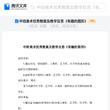
中
中班美术优秀教案及教学反思《有趣的图形》
班
中班美术优秀教案及教学反思《有趣的图形》
付费
美
4
阅读
收藏
（
来自
：
尚阅文库
）
术
优
秀
教
案
及
教
活动目标：