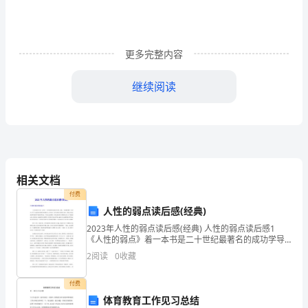
的
图
更多完整内容
形》
继续阅读
活
动
()
目
朋友来摸一摸。
标：
相关文档
1.
付费
行。
通
人性的弱点读后感(经典)
(3)
过
2023年人性的弱点读后感(经典) 人性的弱点读后感1
《人性的弱点》着一本书是二十世纪最著名的成功学导
师：戴尔。卡耐基的著作！这本书汇集了卡耐基的思想
对
2
阅读
0
收藏
精华和最激动人心的资料，是作者最成功的励志经典
比，
(4)
付费
体育教育工作见习总结
感