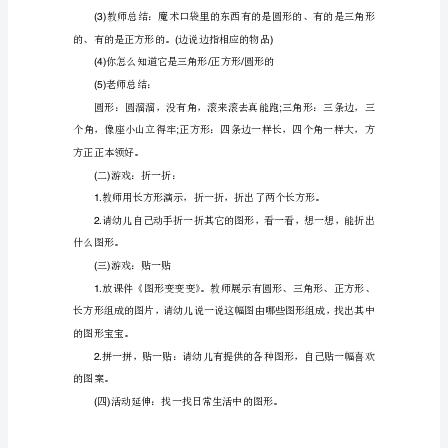
美
课件《图形变变变》。
3.
术
活动过程
优
秀
一开始部分：
()
教
案
及
教
学
反
,,!()
思
《有
趣