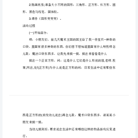
学
1.
能够区分四种图形。
反
思
活动重点、难点：
《有
趣
关系。
的
活动准备：
图
1.mdash;(
形》
形
)
中
2.;
班
形、黑色勾线笔、固体胶。