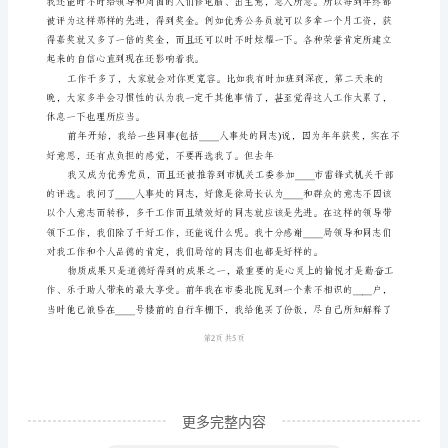
为
我
们
身受益，更能能够团结周围的人们
带
一起受益。
来
二、
很
多
好
处
责任，也就是努力稍多一点。
大
家
好，
更多完整内容
能