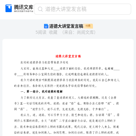
道
道德大讲堂发言稿
德
道德大讲堂发言稿
付费
大
5
阅读
收藏
（
来自
：
尚阅文库
）
讲
堂
发
言
稿
道
良好的道德修养为我们带来很多好处
德