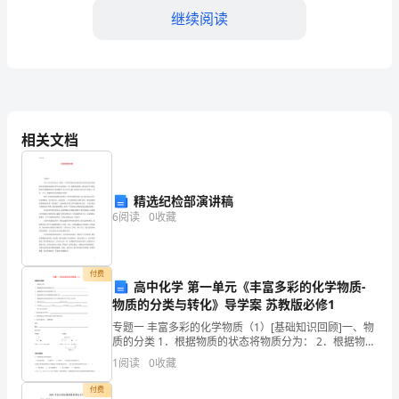
来
继续阅读
这
里
和
相关文档
大
家
____
精选纪检部演讲稿
6
阅读
0
收藏
道
德
付费
高中化学 第一单元《丰富多彩的化学物质-
方
物质的分类与转化》导学案 苏教版必修1
面
专题一 丰富多彩的化学物质（1）[基础知识回顾]一、物
质的分类 1．根据物质的状态将物质分为： 2．根据物质
的
的导电
1
阅读
0
收藏
经
付费