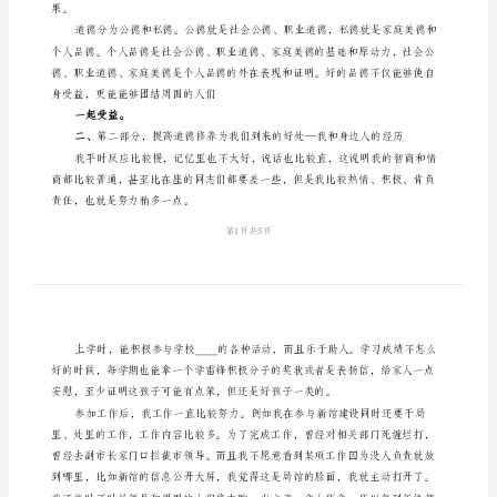
大
讲
堂
发
一、第一部分，我对道德的理解
言
稿
良
好
的
道
德
修
果。
养