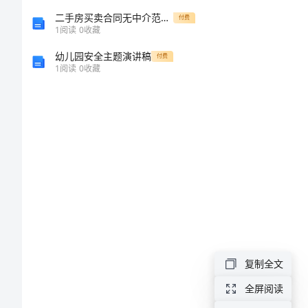
初
二手房买卖合同无中介范文2024年通用
付费
1
阅读
0
收藏
一
幼儿园安全主题演讲稿
付费
抒
1
阅读
0
收藏
情
作
文：
月
亮
之
上
月，
复制全文
西
全屏阅读