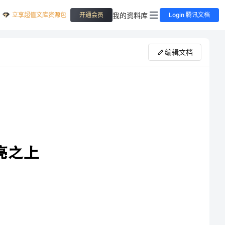
立享超值文库资源包
我的资料库
开通会员
Login 腾讯文档
编辑文档
唇;月，万般娇态，倾诉着