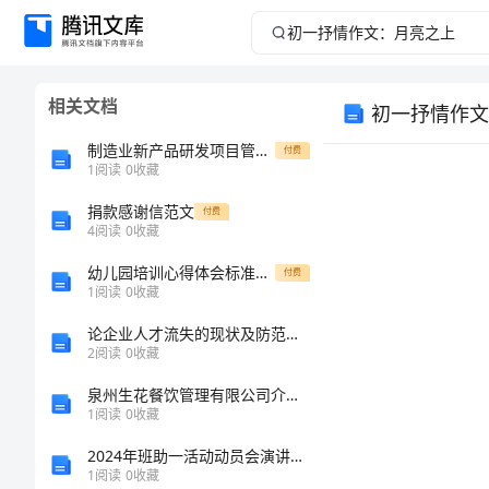
初
一
相关文档
初一抒情作文
抒
制造业新产品研发项目管理实务(附考试题)
付费
情
1
阅读
0
收藏
捐款感谢信范文
作
付费
4
阅读
0
收藏
文：
幼儿园培训心得体会标准版本
付费
1
阅读
0
收藏
月
论企业人才流失的现状及防范策略
2
阅读
0
收藏
亮
泉州生花餐饮管理有限公司介绍企业发展分析报告
之
1
阅读
0
收藏
2024年班助一活动动员会演讲稿模板
上
1
阅读
0
收藏