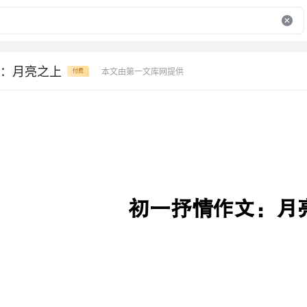
：月亮之上
本文由第一文库网提供
付费
初一抒情作文：月亮之上
月，西子之媚，亲吻着清云的双
夜晚的柔情。