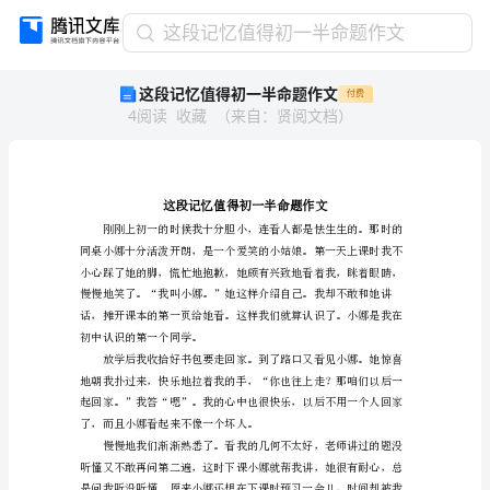
这
这段记忆值得初一半命题作文
段
这段记忆值得初一半命题作文
付费
记
4
阅读
收藏
（
来自
：
贤阅文档
）
忆
值
得
初
一
半
命