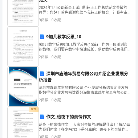
生
2024年1月公司新员工试用期转正工作总结范文尊敬的
的。
领导：您好！首先感谢您给予我转正的机会，让我有幸
成为公司的一员。在过去的试用期中，我兢兢业业地工
9
阅读
0
收藏
作，努力适应和融入公司的文化，以期能够为公司的发
那
展做
时
9加几教学反思_10
的
9加几教学反思9加几教学反思(15篇) 作为一位刚到岗
的教师，我们要在教学中快速成长，借助教学反思我们
可以快速提升自己的教学能力，那么教学反思应该怎么
同
2
阅读
0
收藏
写才合适呢？以下是小编为大家整理的9加几教学
桌
深圳市鑫瑞年贸易有限公司介绍企业发展分
小
析报告
娜
深圳市鑫瑞年贸易有限公司 企业发展分析结果企业发展
指数得分企业发展指数得分深圳市鑫瑞年贸易有限公司
综合得分说明：企业发展指数根据企业规模、企业创
十
2
阅读
0
收藏
新、企业风险、企业活力四个维度对企业发展情况进行
评价。
分
付费
作文_暗夜下的亲情作文
活
暗夜下的亲情作文 大家对亲情的理解是什么?了解父母
为我们付出了多少吗?以下是分享的：暗夜下的亲情作
泼
文，欢迎大家阅读! 暗夜下的亲情作文【1】 我和我哥
3
阅读
0
收藏