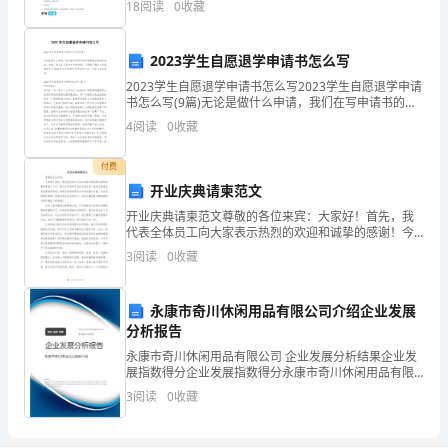
定
18
阅读
0
收藏
运用反复手法的好处。4．仔细读人物对话，明白
工作时间特征
正常工作时间，偶尔加班
员
所需记录文档
工作总结、计划、合同、对帐单、单
2023学生自愿退学申请书怎么写
及传达部门和人员
1
2023学生自愿退学申请书怎么写2023学生自愿退学申请
考核要点
书怎么写(9篇)无论是做什么申请，我们在写申请书的时
人
候都要注意语言简洁、准确。那么怎么写退学申请书
备注：
4
阅读
0
收藏
呢？下面是小编为大家整理的关于2023学生
直
付费
接
开业庆典请柬范文
上
开业庆典请柬范文尊敬的各位来宾：大家好！首先，我
代表全体员工向大家表示热烈的欢迎和诚挚的感谢！今
级
天，我们庄严的举行开业庆典活动，荣幸地邀请到各位
3
阅读
0
收藏
嘉宾的莅临，使我们的喜悦更加分外的庄重和丰富。在
这美好的
采
永康市奇川休闲用品有限公司介绍企业发展
购
分析报告
部
永康市奇川休闲用品有限公司 企业发展分析结果企业发
展指数得分企业发展指数得分永康市奇川休闲用品有限
部
公司综合得分说明：企业发展指数根据企业规模、企业
3
阅读
0
收藏
创新、企业风险、企业活力四个维度对企业发展情况进
行评
长