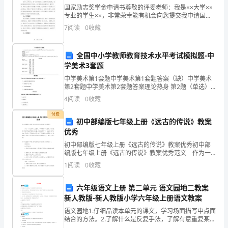
***-
国家励志奖学金申请书尊敬的评委老师：我是××大学××
供应商对帐单有误时的修改权
专业的学生××，非常荣幸能有机会向您提交我申请国家
ZZ-
励志奖学金的申请书。通过这份申请书，我将向您展示
工作协作关系：
7
阅读
0
收藏
我在学习、科研、创新等方面的过硬表现，以及我对个
CG-
人
内部协调关系
104
全国中小学教师教育技术水平考试模拟题-中
外部协调关系
供应商
学美术3套题
所
任职资格：
中学美术第1套题中学美术第1套题答案（缺）中学美术
第2套题中学美术第2套题答案理论热身 第2题（单选）
在
教育水平
大学专科或以上学历
对教育技术中的“技术”理解恰当的是（ ）。C、它既包括
4
阅读
0
收藏
现代技术也包括传统技术第3题（单选）教
专业
企业管理、统计等相关专业
部
付费
培训经历
物流管理培训、统计知识培训等
初中部编版七年级上册《远古的传说》教案
门
优秀
经验
2年以上相关工作经验
采
初中部编版七年级上册《远古的传说》教案优秀初中部
知识
编版七年级上册《远古的传说》教案优秀范文 作为一
购
位优秀的人民教师，常常需要准备教案，编写教案有利
1
阅读
0
收藏
于我们弄通教材内容，进而选择科学、恰当的教学方
技能技巧
通能力、计划与执行能力
部
法。
六年级语文上册 第二单元 语文园地二教案
其它：
岗
新人教版-新人教版小学六年级上册语文教案
使用工具设备
计算机、一般办公设备
语文园地1.仔细品读本单元的课文，学习场面描写中点面
位
结合的方法。2.了解什么是反复手法，了解有意重复某个
工作环境
办公楼环境
词语句子，是为了强调某个意思，表达某种感情。3.了解