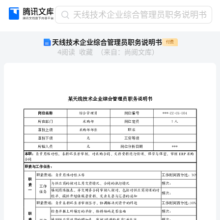
天
天线技术企业综合管理员职务说明书
线
天线技术企业综合管理员职务说明书
付费
技
4
阅读
收藏
（
来自
：
尚阅文库
）
术
企
业
综
合
管
岗位名称
综合管理员
理