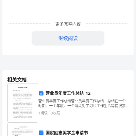
岗
位
名
更多完整内容
称
继续阅读
综
职责
职责表述：
ERP
负责审核采购合同
合
五
职责
管
职责表述：
完成直接上级交办的其他工作
六
理
权力：
相关文档
员
对帐所需的合同与入库单缺欠时，对相关人员的催办权
营业员年度工作总结_12
来料记录的审核权
岗
营业员年度工作总结营业员年度工作总结 总结在一个
采购合同、文件资料的保管权
位
时期、一个年度、一个阶段对学习和工作生活等情况加
以回顾和分析的一种书面材料，他能够提升我们的书面
对供应商及时交货权的催办权
1
阅读
0
收藏
表达能力，因此，让我们写一份总结吧。那么如何把总
编
结
办公用品领用权
号
对供应商传对帐单、回传合同、开发票的催办权
国家励志奖学金申请书