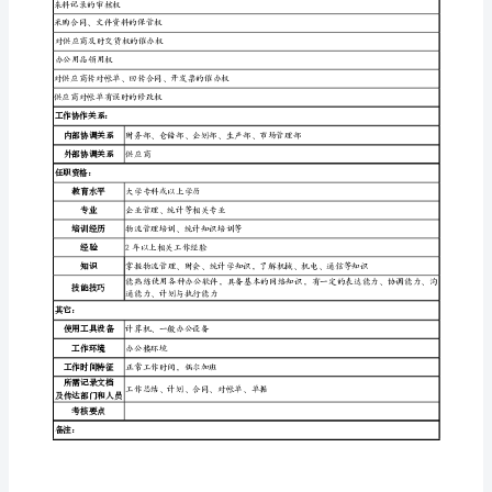
职责表述：
企
业
批表的保管和保密工作
综
文件，并做相关资料的保管和保密工作
职
责
合
工作
三
ISOUTL
任务
管
理
员
给相关供应商
职责表述：
负责部门的综合事务
职
职
责
负责采购合同的审批、盖章
工作
务
四
任务
部门的传真和
说
明
书