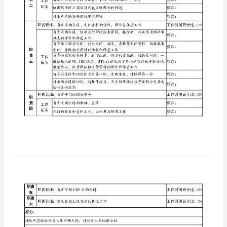
所在部门
采购部
员
直接上级
采购部部长
直接下级
无
职
所辖人员
无
务
本职：
合同
说
职责与工作任务：
职责表述：
负责月结对帐工作
明
职
责
工作
书
一
任务
某
职责表述：
天
职
线
责
工作
二
任务
技
协调解决供应商送货到我方所遇到的问题
对生产所缺物料进行跟催解决
术