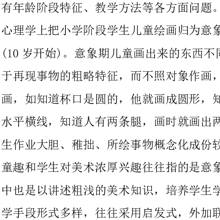
于再现事物的粗略特征，而不照对象作画，只是照他们所知道的
画，如知道杯口是圆的，他就画成圆形，知道杯底能平放，就画成
水平横线，知道人有两条腿，画时就画出两条腿。所以这阶段的学
生作业大胆、稚拙、所绘事物概念化成份较重。平时提到的儿童面
童趣和学生对美术浓厚兴趣往往指的是意象期的儿童画。教师教学
中也是以讲述粗浅的美术知识，培养学生学习兴趣为主要目的，教
学手段形式多样，往往采用启发式，外加联想来进展课堂教学，总
的来说教学中的“游戏”成份较多。
到了10岁左右(也就是小学高年级)．学生开
是六年级学生知识阅历丰富了，从心理上讲他们认为自已是中学生
了，有了一种成熟感，再也不喜欢儿童那种绘画了，开始仿成人的
方法作画，追求表现得真实和有立体感，儿童画的天真、大胆、坦