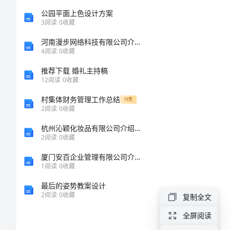
思
公园平面上色设计方案
3
阅读
0
收藏
考
河南漫步网络科技有限公司介绍企业发展分析报告
4
阅读
0
收藏
对
推荐下载 婚礼主持稿
高
12
阅读
0
收藏
年
村集体财务管理工作总结
付费
2
阅读
0
收藏
级
杭州沁颖化妆品有限公司介绍企业发展分析报告
美
2
阅读
0
收藏
术
厦门安百企业管理有限公司介绍企业发展分析报告
1
阅读
0
收藏
教
学
最后的姿势教案设计
2
阅读
0
收藏
复制全文
的
全屏阅读
再