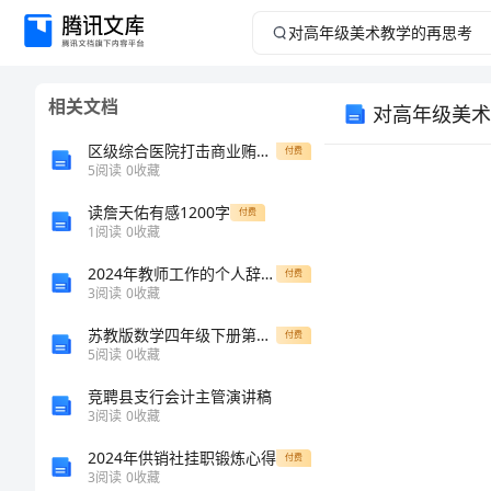
对
高
相关文档
对高年级美术
年
区级综合医院打击商业贿赂专项行动工作汇报
付费
级
5
阅读
0
收藏
读詹天佑有感1200字
美
付费
1
阅读
0
收藏
术
2024年教师工作的个人辞职报告
付费
3
阅读
0
收藏
教
苏教版数学四年级下册第五六单元测试卷
付费
5
阅读
0
收藏
学
竞聘县支行会计主管演讲稿
的
3
阅读
0
收藏
2024年供销社挂职锻炼心得
付费
再
3
阅读
0
收藏