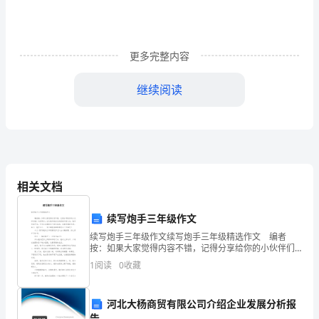
精
选
更多完整内容
如
继续阅读
何
发
挥
支
相关文档
委
会
续写炮手三年级作文
续写炮手三年级作文续写炮手三年级精选作文 编者
成
按：如果大家觉得内容不错，记得分享给你的小伙伴们
哦！内容简介：自从炮手把自己的家给炸毁之后，炮手
员
1
阅读
0
收藏
无家可归，只有在法国的各个地方流浪，过着艰难的生
活。
的
础上得到优惠。
河北大杨商贸有限公司介绍企业发展分析报
告