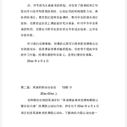
授
课
教
研
活
动
总
结
5
月
30-
日
下