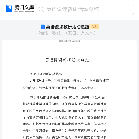
英
英语说课教研活动总结
语
英语说课教研活动总结
付费
说
2
阅读
收藏
（
来自
：
万文网
）
课
教
研
活
动
总
结