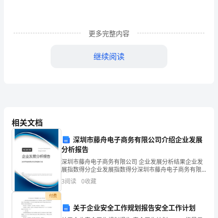
午，
大家进行了沟通。老师们
对这节课
学
校
更多完整内容
英
继续阅读
语
组
主
持
相关文档
召
深圳市藤舟电子商务有限公司介绍企业发展
分析报告
开
深圳市藤舟电子商务有限公司 企业发展分析结果企业发
了
展指数得分企业发展指数得分深圳市藤舟电子商务有限
公司综合得分说明：企业发展指数根据企业规模、企业
3
阅读
0
收藏
创新、企业风险、企业活力四个维度对企业发展情况进
一
行评
付费
次
关于企业安全工作规划报告安全工作计划