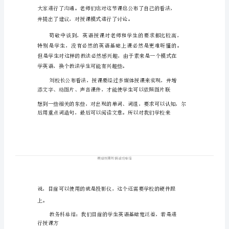
英
语
授
英语
研
课
教
研
活
动
总
530-
结
英
法的商议。部分其他学科的教师
语