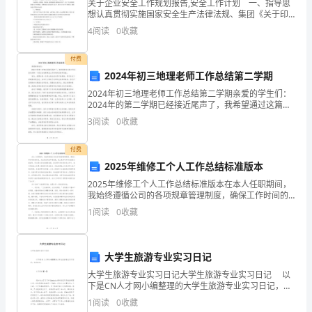
英
关于企业安全工作规划报告,安全工作计划 一、指导思
想认真贯彻实施国家安全生产法律法规、集团《关于印
发年安全环保工作要点的通知》[]号文以及上级部门相关
语
4
阅读
0
收藏
安全生产规定,坚持安全为主、预防为主及综合治理的
授
付费
2024年初三地理老师工作总结第二学期
课
2024年初三地理老师工作总结第二学期亲爱的学生们：
方
2024年的第二学期已经接近尾声了，我希望通过这篇工
作总结来回顾一下我们在地理课堂上所取得的进展和成
3
阅读
0
收藏
法
就。首先，我要向每一位学生表达我对你们的感谢。你
的
付费
2025年维修工个人工作总结标准版本
商
2025年维修工个人工作总结标准版本在本人任职期间，
我始终遵循公司的各项规章管理制度，确保工作时间的
议。
准时性，未出现迟到或早退现象。我认真聆听并领会前
1
阅读
0
收藏
辈们的指导，努力提升自身的维修技能。经过两年多时
部
间的
分
大学生旅游专业实习日记
其
大学生旅游专业实习日记大学生旅游专业实习日记 以
下是CN人才网小编整理的大学生旅游专业实习日记，欢
他
迎参考。 实习日记【一】 我如约去了实习单位—贵
1
阅读
0
收藏
州世纪风华旅