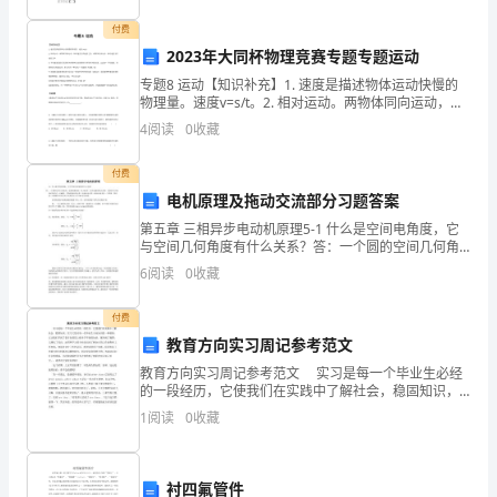
学
付费
科
2023年大同杯物理竞赛专题专题运动
专题8 运动【知识补充】1. 速度是描述物体运动快慢的
的
物理量。速度v=s/t。2. 相对运动。两物体同向运动，相
对速度为其速度之差；两物体反向运动，相对速度为其
教
4
阅读
0
收藏
速度之和。3. 平均速度是指在某段时间内
师
付费
电机原理及拖动交流部分习题答案
也
第五章 三相异步电动机原理5-1 什么是空间电角度，它
参
与空间几何角度有什么关系？答：一个圆的空间几何角
上。
度（也称机械角度）是360度。但从电磁的观点来说：电
6
阅读
0
收藏
机转子在旋转时每经过一对磁极，其绕组感应的电量
加
付费
了
教育方向实习周记参考范文
此
教育方向实习周记参考范文 实习是每一个毕业生必经
的一段经历，它使我们在实践中了解社会，稳固知识，
次
行授课方
实习又是对每一位毕业生专业知识的一种检验，它让我
1
阅读
0
收藏
们学到了很多在课堂上根本学不到的知识，既开阔了视
会
野，
议。
衬四氟管件