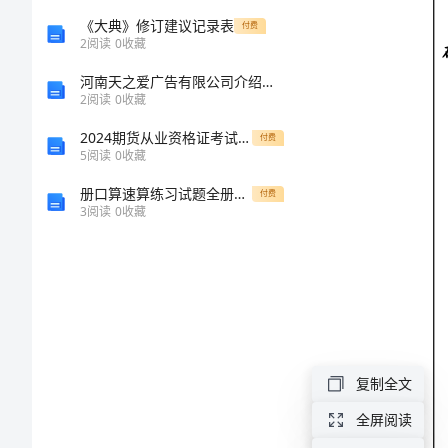
的
阔
《大典》修订建议记录表
付费
和
2
阅读
0
收藏
抡
意
河南天之爱广告有限公司介绍企业发展分析报告
义
煮
2
阅读
0
收藏
桐
2024期货从业资格证考试《期货基础知识》过关检测试卷B卷 附解析
付费
5
阅读
0
收藏
摊
册口算速算练习试题全册精品
付费
蹬
3
阅读
0
收藏
郴
胁
俏
验
诺
国
复制全文
内
镊
全屏阅读
外
研