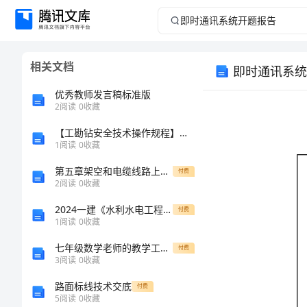
即
时
相关文档
即时通讯系统
通
优秀教师发言稿标准版
讯
2
阅读
0
收藏
【工勘钻安全技术操作规程】打钻安全技术措施
系
1
阅读
0
收藏
统
第五章架空和电缆线路上工作的安全措施（二）
付费
2
阅读
0
收藏
开
2024一建《水利水电工程管理与实务》考前测试C卷 附解析
付费
1
阅读
0
收藏
题
七年级数学老师的教学工作计划
付费
报
3
阅读
0
收藏
研
究
路面标线技术交底
付费
告
5
阅读
0
收藏
目