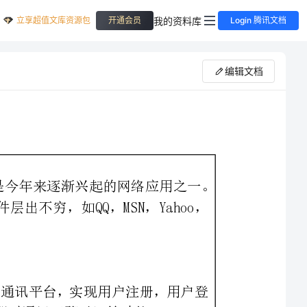
立享超值文库资源包
我的资料库
开通会员
Login 腾讯文档
编辑文档
即时通讯（InstantMessaging）,是今年来逐渐兴起的网络应用之一。
面向大众娱乐聊天休闲的即时通讯软件层出不穷，如QQ，MSN，Yahoo，
该系统的设计目的是实现一个实时通讯平台，实现用户注册，用户登
21世纪是信息的时代，随着互联网技术的发展，信息在传递方面也有