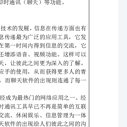
了崭新的一面。现今聊天软件成为信息传递最为广泛的应用工具，它发
挥了即时性通信的特点，可以让用户在第一时间内得到信息的交流，它
不仅可以让用户进行文字聊天，而且还增添语音、视频功能。这样可以
让网上的好友身临其境的面对面的聊天，让彼此之间更为深入的了解。
人性化的设计让每个用户都可以得心应手的使用，从而获得更多人的青
睐。Internet的出现连通了整个世界，而聊天软件的出现则连通了每一
随着网络应用的发展，聊天软件已经成为最热门的网络应用之一。经
历了近几年突飞猛进的发展之后，即时通讯工具早已不再是简单的互联
网通讯工具，它已经成为一个集互动交流、休闲娱乐、信息管理为一体
的多元化互联网应用平台。总之，聊天软件的出现给人们彼此之间的沟
通带来了无比的方便，人们可以通过聊天软件建立深刻的友情，让人们
即时通讯是当今流行的一种以Internet网络及其它有线、无线网络
为基础的实时通讯方式，是一种便捷的网络通讯技术，是基于互联网的
新型通讯方式，它通过通讯系统建立网络虚拟环境，通过计算机键盘或
无线设备在网络上进行实时交谈，是提供公共通讯、商务通讯及商务合
作的新媒介，可以弥补传统通讯形式的不足，尤其是电子邮件及语音的