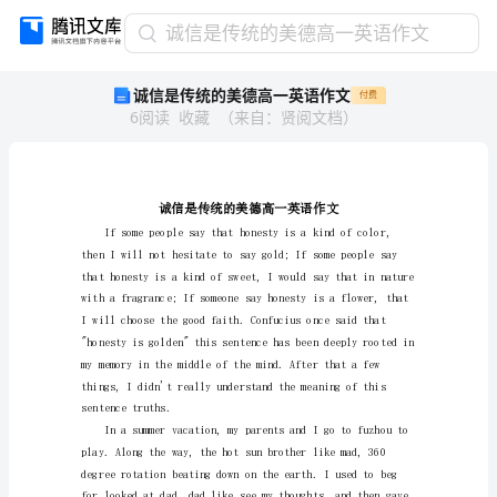
诚
诚信是传统的美德高一英语作文
信
诚信是传统的美德高一英语作文
付费
是
6
阅读
收藏
（
来自
：
贤阅文档
）
传
统
的
美
德
高
一