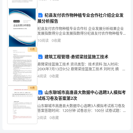
mymemoryinthemiddleofthemind.Afterthatafew
Connector（
things,Ididn'treallyunderstandthemeaningofthis
sentencetruths.
杞县友付农作物种植专业合作社介绍企业发
Inasummervacation,myparentsandIgotofuzhouto
展分析报告
play.Alongtheway,thehotsunbrotherlikemad,360
杞县友付农作物种植专业合作社 企业发展分析结果企业
degreerotationbeatingdownontheearth.Iusedtobeg
发展指数得分企业发展指数得分杞县友付农作物种植专
业合作社综合得分说明：企业发展指数根据企业规模、
forlookedatdad,dadlikeseemythoughts,andthengave
10
阅读
0
收藏
企业创新、企业风险、企业活力四个维度对企业发展情
me20yuan.Iquicklycametotheicecreamshop,lookat
况进
付费
thesevarious,icecreamarelinglangseeeverywhere,for
建筑工程管理-悬臂梁挂篮施工技术
thechangeintothesaliva,sweat.Awatch,butdon'tpick,
悬臂梁挂篮施工技术 资讯类型：技术资料 加入时间：
trinity.MAO,Iboughtafewicecreamboxtype,suchas
20XX年7月13日9:52 悬臂梁挂篮施工技术 刘时光 摘
thebosstofindthemoneytomeetmyfatherandmother.
要:依据悬臂梁的施工原理,结合组合斜拉式挂篮在施工中
4
阅读
0
收藏
Well,duringthebosschangeistooboring,Iimpatient
的应用效果,介
lookinalldirections.Yi!Asigncaughtmyattention,
付费
"thegoodfaithisgold"whatisthis?
山东聊城市高唐县大数据中心选聘3人模拟考
Allquestionsalways
试练习卷及答案第2次
needtohaveananswer,asa"curiousbaby",Imustsolve
山东聊城市高唐县大数据中心选聘3人模拟考试练习卷及
thisproblem!Irantoaskaboss:"whatisthemeaningof
答案答题时间：120分钟 试卷总分：100分 试卷试题：
共200题题型单选题多选题填空题判断题简答题公文写作
this?"Thebossdidn'tansweredmefacetoface,just
2
阅读
0
收藏
合计统分人得分一.单选题(共100