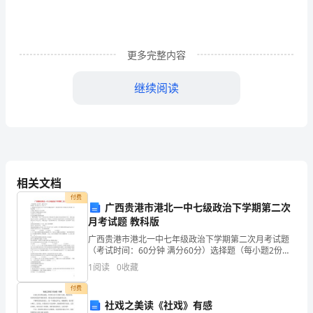
honesty
is
a
更多完整内容
kind
继续阅读
of
color,
then
I
相关文档
will
付费
not
广西贵港市港北一中七级政治下学期第二次
月考试题 教科版
hesitate
广西贵港市港北一中七年级政治下学期第二次月考试题
（考试时间：60分钟 满分60分）选择题（每小题2份，
to
共28分）1、周恩来在少年时代立志“为中华之崛起而读
1
阅读
0
收藏
书”;鲁迅青年时曾三次修改自己的志愿。他们这
say
付费
诚
社戏之美读《社戏》有感