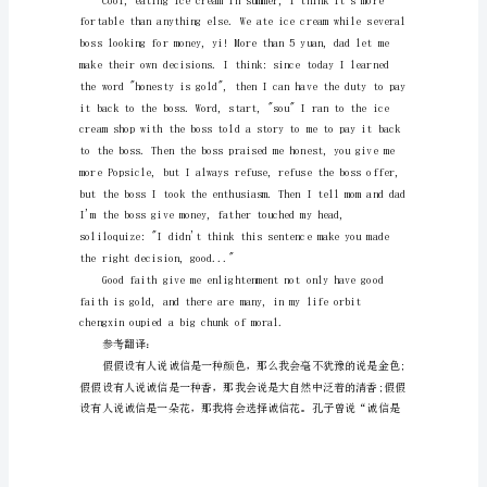
德
高
一
英
语
作
文
If
some
people
say
that