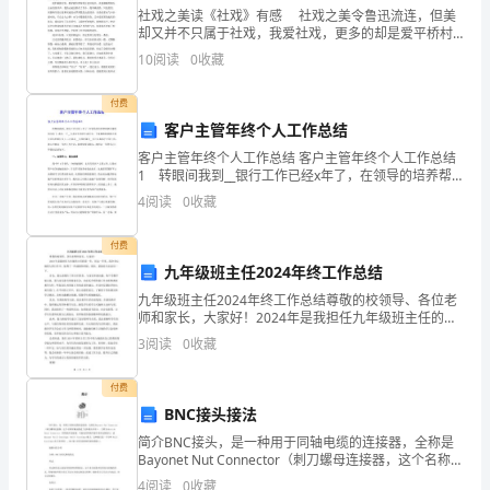
信
社戏之美读《社戏》有感 社戏之美令鲁迅流连，但美
是
却又并不只属于社戏，我爱社戏，更多的却是爱平桥村
的景，爱往返戏台时沿途的景之美。 平桥村是鲁迅的
传
10
阅读
0
收藏
故土，是一个离海边不远，极偏僻的，临河的小村庄，
统
付费
的
客户主管年终个人工作总结
美
客户主管年终个人工作总结 客户主管年终个人工作总结
德
1 转眼间我到__银行工作已经x年了，在领导的培养帮
高
助和同事们的支持下，我从一个__专业出生的学生成长为
4
阅读
0
收藏
一个能够熟练掌握大部分业务的银行员工。x月我
一
英
付费
语
九年级班主任2024年终工作总结
作
九年级班主任2024年终工作总结尊敬的校领导、各位老
therightdecision,good..."
师和家长，大家好！2024年是我担任九年级班主任的第
文
一年，在这一年里，我全身心地投入到工作中，取得了
Ifsomepeoplesaythathonestyisakindofcolor,
3
阅读
0
收藏
一些成绩和经验。现在，我来给大家总结一下。首先，
thenIwillnothesitatetosaygold;Ifsomepeoplesay
thathonestyisakindofsweet,Iwouldsaythatinnature
付费
BNC接头接法
withafragrance;Ifsomeonesayhonestyisaflower,that
Iwillchoosethegoodfaith.Confuciusoncesaidthat
简介BNC接头，是一种用于同轴电缆的连接器，全称是
Bayonet Nut Connector（刺刀螺母连接器，这个名称形
"honestyisgolden"thissentencehasbeendeeplyrootedin
参考翻译：
象地描述了这种接头外形），又称为British Naval
4
阅读
0
收藏