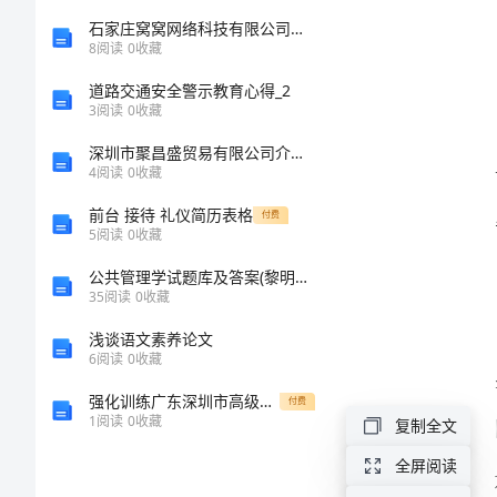
的
石家庄窝窝网络科技有限公司鹿泉分公司介绍企业发展分析报告
8
阅读
0
收藏
成
道路交通安全警示教育心得_2
3
阅读
0
收藏
功
深圳市聚昌盛贸易有限公司介绍企业发展分析报告
4
阅读
0
收藏
经
前台 接待 礼仪简历表格
付费
验
5
阅读
0
收藏
公共管理学试题库及答案(黎明第二版)
探
35
阅读
0
收藏
究
浅谈语文素养论文
上
6
阅读
0
收藏
半
强化训练广东深圳市高级中学数学八年级下册三角形专项训练试卷（解析版）
付费
1
阅读
0
收藏
复制全文
年
全屏阅读
公