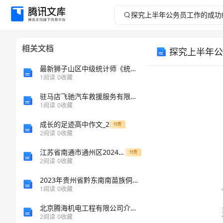
探
究
相关文档
探究上半年公
上
最新狮子山区中级统计师《统计基础知识理论及相关知识》预测试卷含解析
半
1
阅读
0
收藏
驻马店飞驰汽车救援服务有限公司介绍企业发展分析报告
年
1
阅读
0
收藏
公
成长的足迹高中作文_2
付费
2
阅读
0
收藏
务
江苏省南通市通州区2024年高一物理上学期期末检测试题含解析
付费
2
阅读
0
收藏
员
2023年贵州省黔东南南苗族侗族自治州黄平县材料员考试题库（考点提分）
工
1
阅读
0
收藏
北京腾海机电工程有限公司介绍企业发展分析报告
作
2
阅读
0
收藏