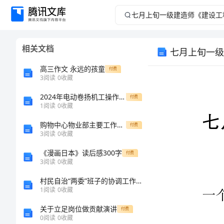
七
月
相关文档
七月上旬一级
上
高三作文 永远的孩童
付费
旬
3
阅读
0
收藏
2024年电动卷扬机工操作规程
一
付费
1
阅读
0
收藏
级
购物中心物业部主要工作内容、程序及制度
付费
3
阅读
0
收藏
建
《漫画日本》读后感300字
付费
3
阅读
0
收藏
造
村民自治“两委”班子的协调工作心得 (7)
师
1
阅读
0
收藏
关于立足岗位做贡献演讲
付费
《建
0
阅读
0
收藏