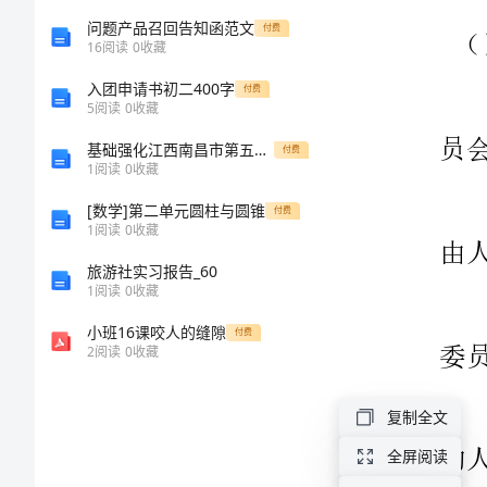
设
问题产品召回告知函范文
付费
16
阅读
0
收藏
工
入团申请书初二400字
付费
5
阅读
0
收藏
程
基础强化江西南昌市第五中学实验学校数学七年级上册期末综合测评专题测试练习题（详解）
付费
1
阅读
0
收藏
法
[数学]第二单元圆柱与圆锥
付费
规
1
阅读
0
收藏
旅游社实习报告_60
及
1
阅读
0
收藏
相
小班16课咬人的缝隙
付费
2
阅读
0
收藏
关
复制全文
知
全屏阅读