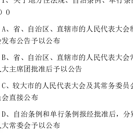
1
（）O
A
员会发布