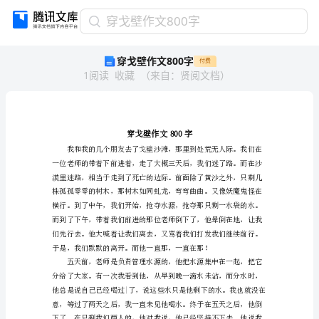
穿
穿戈壁作文800字
戈
穿戈壁作文800字
付费
壁
1
阅读
收藏
（
来自
：
贤阅文档
）
作
文
800
字
穿
戈
壁
作