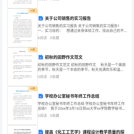
裂开了！”它那比率的
路。
付费
而
关于公司销售的实习报告
在
关于公司销售的实习报告 关于公司销售的实习报告1
一、实习目的： 想通过亲身体验工作，找出自己的不
沙
足和差距所在，让自己更进一步了解社会，在实习中增
6
阅读
0
收藏
长见识，锻炼自己的才干，培养自己的韧性，更为重要
漠
的
付费
里
初秋的田野作文范文
初秋的田野作文范文 初秋的田野作文 秋天是一个美丽
迷
的季节，秋天是一个丰收的季节，秋天充满欢乐和温
馨。 今天，秋高气爽，是一个游玩的好日子。午饭
路，
0
阅读
0
收藏
后，我与几个小伙伴来到田野观赏那美丽的秋色。初秋
的
相
付费
学校办公室秘书年终工作总结
当
学校办公室秘书年终工作总结 学校办公室秘书年终工作
于
总结1 我于20xx年3月16日到xx大学xx学院教学秘书。
几个月以来，我以踏实谦虚做人，专心致志做事为标准
5
阅读
0
收藏
严格要求自己，倍加珍惜这难能可贵的机会，
走
到
提高《化工工艺学》课程设计教学质量的探