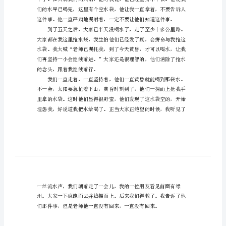
文
800
字
我
和
我
的
几
个
朋
友
去