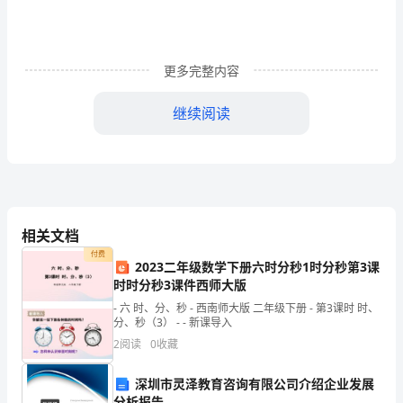
际。
我
们
更多完整内容
在
继续阅读
一
位
老
师
相关文档
的
付费
2023二年级数学下册六时分秒1时分秒第3课
带
时时分秒3课件西师大版
- 六 时、分、秒 - 西南师大版 二年级下册 - 第3课时 时、
着
分、秒（3） - - 新课导入
下
2
阅读
0
收藏
前
深圳市灵泽教育咨询有限公司介绍企业发展
分析报告