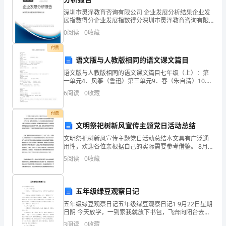
进
深圳市灵泽教育咨询有限公司 企业发展分析结果企业发
着，
展指数得分企业发展指数得分深圳市灵泽教育咨询有限
公司综合得分说明：企业发展指数根据企业规模、企业
0
阅读
0
收藏
创新、企业风险、企业活力四个维度对企业发展情况进
走
行评
付费
了
语文版与人教版相同的语文课文篇目
大
语文版与人教版相同的语文课文篇目七年级（上）：第
一单元4．风筝（鲁迅）第三单元9．春（朱自清）10.济
南的冬天（老舍）第四单元15.心声（黄蓓佳）
概
6
阅读
0
收藏
三
付费
文明祭祀树新风宣传主题党日活动总结
天
文明祭祀树新风宣传主题党日活动总结本文具有广泛通
后，
用性，欢迎各位亲根据自己的实际需要参考借鉴。 8月
23日，夜幕才刚刚降临，在XX居委辖区指定焚烧祭祀
5
阅读
0
收藏
我
的"七彩广场项目和牛马市场空地，只见辖区的居民
们
五年级绿豆观察日记
迷
五年级绿豆观察日记五年级绿豆观察日记1 9月22日星期
日阴 今天放学，一到家我就放下书包，飞奔向阳台去看
了
我的绿豆。 一到阳台，我惊讶地望着瓶子，大叫：“绿豆
3
阅读
0
收藏