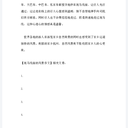
美
丽
（1）30米时，松油门；
的
杭
州，
那
里
（3）10米时，踩刹车礼让行人。
有
一
个
世
界
闻