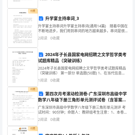
西
经济效益的提高。要想提高人力资本的价值，就必须充
分调
湖
付费
3.
升学宴主持串词_3
的
升学宴主持串词升学宴主持串词(通用14篇) 随着中国在
不断地进步，我们用到串词的地方越来越多，串词是很
周
关键的，这个串词决定了这次活动，这次晚会的主题和
2
阅读
0
收藏
意义，会让人一目了然。那么，怎么去写串词呢？
4.
边
有
2024年子长县国家电网招聘之文学哲学类考
试题库精品（突破训练）
许
2024年子长县国家电网招聘之文学哲学类考试题库精品
（突破训练） 第一部分 单选题(50题) 1、在当代信息社
多
会，通常所称的大众传播媒介，应包括（）。A.报纸、
1
阅读
0
收藏
杂志、书籍、广播、电视、电影B.报
美
付费
第四次月考滚动检测卷-广东深圳市高级中学
景，
数学八年级下册三角形单元测评试卷（含答案详
解版）
最
广东深圳市高级中学数学八年级下册三角形单元测评 考
试时间：90分钟；命题人：教研组考生注意：1、本卷分
第I卷（选择题）和第Ⅱ卷（非选择题）两部分，满分100
有
2
阅读
0
收藏
分，考试时间90分钟2、答卷前，考生务必用0
名
付费