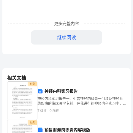
名
的
更多完整内容
湖，
继续阅读
这
就
是
司机们已个个成为停车高手了。
“西
相关文档
湖”。
付费
一
神经内科实习报告
神经内科实习报告一、引言神经内科是一门涉及神经系
湖
统疾病的临床医学专科，在我进行的神经内科实习中，
我有机会学习到了许多关于神经系统疾病的知识和技
7
阅读
0
收藏
清
能，丰富了自己的临床经验。在此次实习中，我主要参
与了病史采
水
付费
销售财务岗职责内容模版