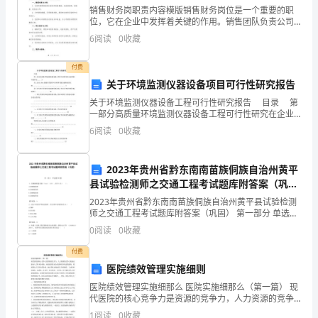
如
线，这种心连心的情感真是温馨。
销售财务岗职责内容模版销售财务岗位是一个重要的职
位，它在企业中发挥着关键的作用。销售团队负责公司
今
的销售业绩，财务团队则负责核算和管理公司的财务情
6
阅读
0
收藏
况。销售财务岗位的职责是将销售和财务两个部门联系
已
起来，确
付费
是
关于环境监测仪器设备项目可行性研究报告
世
关于环境监测仪器设备工程可行性研究报告 目录 第
一部分高质量环境监测仪器设备工程可行性研究在企业
界
美。
贷款中的作用..... 3 第二部分 20xx版银行贷款用可行性
6
阅读
0
收藏
研究报告编制标准大纲 ...
文
2023年贵州省黔东南南苗族侗族自治州黄平
化
【斑马线前的风景作文】相关文章：
县试验检测师之交通工程考试题库附答案（巩
遗
固）
2023年贵州省黔东南南苗族侗族自治州黄平县试验检测
师之交通工程考试题库附答案（巩固） 第一部分 单选题
产
(50题) 1、直线路段遮光角β=tan-1（b/L）,式中b为（
0
阅读
0
收藏
）。A.防眩板宽度
1.
之
付费
医院绩效管理实施细则
一，
医院绩效管理实施细那么 医院实施细那么（第一篇） 现
在
代医院的核心竞争力是资源的竞争力，人力资源的竞争
2.
力是通过提高人力资本的价值，来促进医院社会效益和
1
阅读
0
收藏