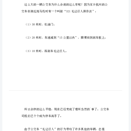
马
线
前
的
风
景
作
文
我
安全通过。
的
家
乡
是