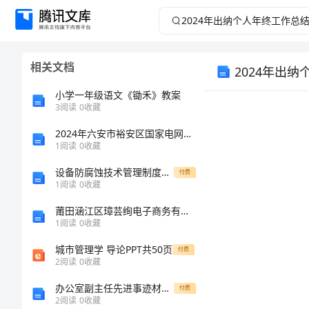
2024
年
相关文档
2024年出
出
小学一年级语文《锄禾》教案
纳
3
阅读
0
收藏
个
2024年六安市裕安区国家电网招聘之文学哲学类考试题库word
1
阅读
0
收藏
人
设备防腐蚀技术管理制度实施细则
付费
1
阅读
0
收藏
年
莆田涵江区璋芸绚电子商务有限公司介绍企业发展分析报告
1
阅读
0
收藏
终
城市管理学 导论PPT共50页
付费
工
2
阅读
0
收藏
办公室副主任先进事迹材料 (4)
付费
作
2
阅读
0
收藏