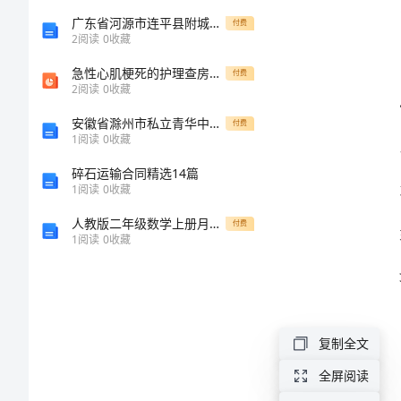
总
广东省河源市连平县附城中学2024年高一物理下学期期末复习检测模拟试题含解析
付费
2
阅读
0
收藏
结
急性心肌梗死的护理查房PPT医学课件
付费
2
阅读
0
收藏
优
安徽省滁州市私立青华中学高二英语模拟试卷含解析
付费
1
阅读
0
收藏
秀
碎石运输合同精选14篇
范
1
阅读
0
收藏
人教版二年级数学上册月考试卷及答案完整版
文
付费
1
阅读
0
收藏
限于：
2024
年
收付；
出
复制全文
纳
全屏阅读
个