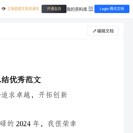
立享超值文库资源包
我的资料库
开通会员
Login 腾讯文档
编辑文档
追求卓越，开拓创新
时光荏苒，转瞬间又走过了充实而忙碌的2024年，我很荣幸
能够站在这里，向大家汇报我在这一年里的工作总结。回首过去
的一年，我深感荣幸与挑战并存，感悟与收获相伴。在领导的关