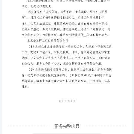
腔
科
医
1.加强思想教育与理论学习
师
工
作
总
结
汇
编
更多完整内容