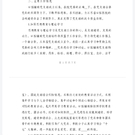
作
经
医院口腔优秀党支部
验
一、党支部情况简介
总
结
与
医
院
口
二、主要工作情况