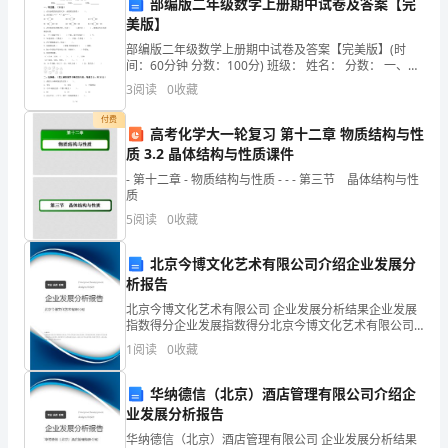
部编版二年级数学上册期中试卷及答案【完
总
美版】
结
部编版二年级数学上册期中试卷及答案【完美版】(时
间：60分钟 分数：100分) 班级： 姓名： 分数： 一、填
与
空题。（20分）1、
3
阅读
0
收藏
医
付费
高考化学大一轮复习 第十二章 物质结构与性
院
质 3.2 晶体结构与性质课件
3.充分发挥党员的模范带头作用
- 第十二章 - 物质结构与性质 - - - 第三节 晶体结构与性
口
质
腔
5
阅读
0
收藏
科
北京今博文化艺术有限公司介绍企业发展分
析报告
医
北京今博文化艺术有限公司 企业发展分析结果企业发展
师
指数得分企业发展指数得分北京今博文化艺术有限公司
综合得分说明：企业发展指数根据企业规模、企业创
1
阅读
0
收藏
新、企业风险、企业活力四个维度对企业发展情况进行
工
评价。
华纳德信（北京）酒店管理有限公司介绍企
作
业发展分析报告
总
华纳德信（北京）酒店管理有限公司 企业发展分析结果
开展。