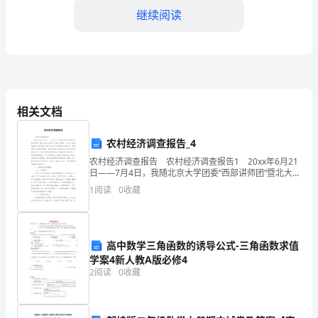
医
继续阅读
院
口
腔
优
相关文档
秀
农村经济调查报告_4
党
农村经济调查报告 农村经济调查报告1 20xx年6月21
日——7月4日，我随北京大学团委“西部讲师团”暨北大爱
支
心社爱心万里行甘肃路一行16人组成调查组，到甘肃省T
1
阅读
0
收藏
县H乡进行社会调查和支教工作。期
部
工
高中数学三角函数的诱导公式-三角函数求值
作
学案4新人教A版必修4
2
阅读
0
收藏
学化、制度化和规范化
经
验