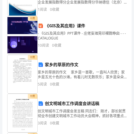
企业发展指数得分企业发展指数得分华纳德信（北京）
结
酒店管理有限公司综合得分说明：企业发展指数根据企
1
阅读
0
收藏
业规模、企业创新、企业风险、企业活力四个维度对企
汇
业发
付费
《GIS及其应用》课件
编
- 《GIS及其应用》PPT课件 - 庄佬妄潍晃印裸黥睁囟 - - -
医
CATALOGUE
10
阅读
0
收藏
院
口
付费
家乡的草原的作文
腔
家乡的草原的作文 家乡是一首歌，一直叫人欣赏；家
乡是五光十色的沙滩，有着儿时无数欢乐；家乡是朵朵
优
白云，代表着我的成长……童年的我偏偏对家乡的草原情
5
阅读
0
收藏
有独钟。 草原上，一头头牛、一匹匹马在奔跑，一
秀
付费
党
创文明城市工作调度会讲话稿
支
创文明城市工作调度会发言稿 同志们： 刚才，部长就贯
彻全市创建文明城市工作动员大会精神，抓好各项重点
部
任务的落实作出了具体安排。下面，我讲几点意见。 一
3
阅读
0
收藏
要准确把握创建文明城市的
工