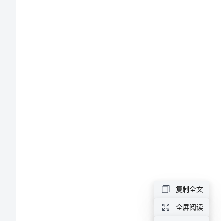
结
精
选
一、
积
极
学
习
党
和
复制全文
国
全屏阅读
家