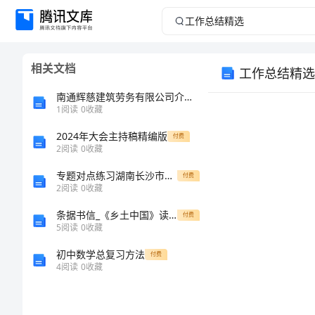
工
作
相关文档
工作总结精选
总
南通辉慈建筑劳务有限公司介绍企业发展分析报告
结
1
阅读
0
收藏
2024年大会主持稿精编版
精
付费
2
阅读
0
收藏
选
专题对点练习湖南长沙市铁路一中物理八年级（下册）冲刺练习专项测评试卷（含答案详解版）
付费
2
阅读
0
收藏
年
条据书信_《乡土中国》读后感
付费
度
5
阅读
0
收藏
工
初中数学总复习方法
付费
4
阅读
0
收藏
作
总
治修养。